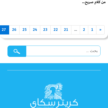
من كلام صريح...
27
26
25
24
23
22
21
...
2
1
«