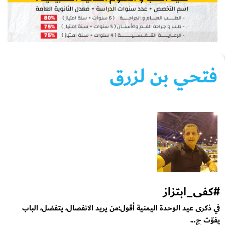
فتحي بن لزرق
#كفى_ابتزاز
في ذكرى عيد الوحدة اليمنية أقول:من يريد الانفصال، يتفضل، الباب
يفوّت ج...