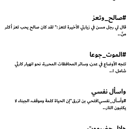
#صالح_وتعز
قال لي رجل مسن في زيارتي الأخيرة لتعز :" لقد كان صالح يحب تعز أكثر
منّ...
تتجه الأوضاع في عدن، وسائر المحافظات المحررة، نحو انهيار كارثي
شامل. ا...
واسأل نفسي
#وأسأل_نفسي!فتحي بن لزرق"إن الحياة كلمة وموقف، الجبناء لا
يكتبون التار...
هلال حضرموت