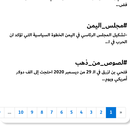
فض...
#مجلس_اليمن
-تشكيل المجلس الرئاسي في اليمن الخطوة السياسية التي تؤكد ان
الحرب في ا...
#لصوص_من_ذهب
فتحي بن لزرق في الـ 29 من ديسمبر 2020 احتجت إلى الف دولار
أمريكي ويوم...
9
...
10
9
8
7
6
5
4
3
2
1
«