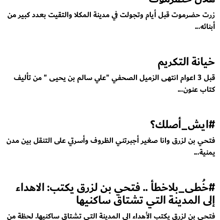
زرت حضرموت قبل أيام وتجولت في مدينة المكلا والتقيت بعدد كبير من
أبنائه...
خيانة التكريم
قبل 3 اعوام انتهى الزميل الصحفي "علي سالم بن يحيى " من تأليف
كتاب عنون...
#ايش_أصلك؟
فتحي بن لزرق وانا صغير أجبرتني الظروف وأسرتي على التنقل بين مدن
يمنية...
#خُطى_بلاخطأ .. فتحي بن لزرق يكتب: الاهداء
إلى المدينة التي تشتاق ساكنيها
فتحي بن لزرق يكتب الأهداء الى المدينة التي تشتاق ساكنيها. لحظة من