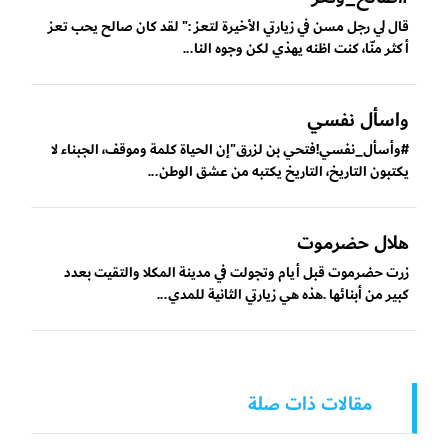
قال لي رجل مسن في زيارتي الأخيرة لتعز :" لقد كان صالح يحب تعز
أكثر منّا، كنت اظنه يهذي لكن وجوه النا...
واسأل نفسي
#وأسأل_نفسي!فتحي بن لزرق"إن الحياة كلمة وموقف، الجبناء لا
يكتبون التاريخ، التاريخ يكتبه من عشق الوطن...
هلال حضرموت
زرت حضرموت قبل أيام وتجولت في مدينة المكلا والتقيت بعدد
كبير من أبنائها .هذه هي زيارتي الثانية للمدي...
مقالات ذات صلة