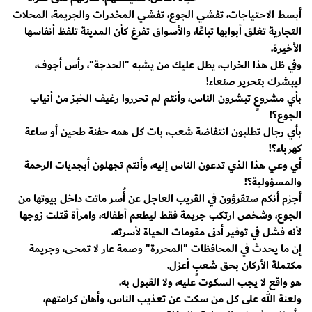
أبسط الاحتياجات، تفشي الجوع، تفشي المخدرات والجريمة، المحلات
التجارية تغلق أبوابها تباعًا، والأسواق تفرغ كأن المدينة تلفظ أنفاسها
الأخيرة.
وفي ظل هذا الخراب، يطل عليك من يشبه "الحدجة"، رأس أجوف،
ليبشرك بتحرير صنعاء!
بأي مشروعٍ تبشرون الناس، وأنتم لم تحرروا رغيف الخبز من أنياب
الجوع؟!
بأي رجال تطلبون انتفاضة شعب، بات كل همه حفنة طحين أو ساعة
كهرباء؟!
أي وعي هذا الذي تدعون الناس إليه، وأنتم تجهلون أبجديات الرحمة
والمسؤولية؟!
أجزم أنكم ستقرؤون في القريب العاجل عن أُسر ماتت داخل بيوتها من
الجوع، وشخص ارتكب جريمة فقط ليطعم أطفاله، وامرأة قتلت زوجها
لأنه فشل في توفير أدنى مقومات الحياة لأسرته.
إن ما يحدث في المحافظات "المحررة" وصمة عار لا تمحى، وجريمة
مكتملة الأركان بحق شعبٍ أعزل.
هو واقع لا يجب السكوت عليه، ولا القبول به.
ولعنة الله على كل من سكت عن تعذيب الناس، وأهان كرامتهم،