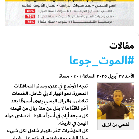
مقالات
الأحد ٢٧ أبريل ٢٠٢٥ الساعة ٠١:٠١ مساءً
تتجه الأوضاع في عدن، وسائر المحافظات
المحررة، نحو انهيار كارثي شامل. الخدمات
تتلاشى، والريال اليمني يهوى أسبوعًا بعد
آخر، فاقدًا ما لا يقل عن مئة ريال من قيمته
كل سبعة أيام، في أسوأ سقوط اقتصادي عرفه
اليمن في تاريخه.
فتحي بن لزرق
كل المؤشرات تنذر بانهيار شامل لكل شيء:
حياة الناس، معيشتهم، قدرتهم على شراء