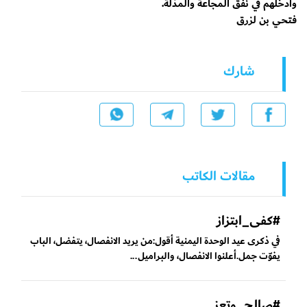
وأدخلهم في نفق المجاعة والمذلة.
فتحي بن لزرق
شارك
مقالات الكاتب
#كفى_ابتزاز
في ذكرى عيد الوحدة اليمنية أقول:من يريد الانفصال، يتفضل، الباب
يفوّت جمل.أعلنوا الانفصال، والبراميل...
#صالح_وتعز