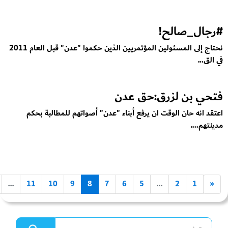
#رجال_صالح!
نحتاج إلى المسئولين المؤتمريين الذين حكموا "عدن" قبل العام 2011
في الق...
فتحي بن لزرق:حق عدن
اعتقد انه حان الوقت ان يرفع أبناء "عدن" أصواتهم للمطالبة بحكم
مدينتهم....
...
11
10
9
8
7
6
5
...
2
1
«