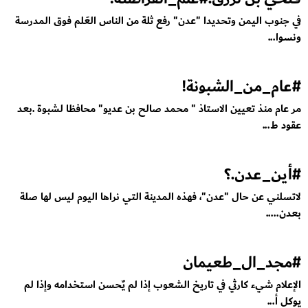
في جنوب اليمن وتحديدا "عدن" رفع ثلة من الناس العَلم فوق المدرسة
ونسوا...
#عام_من_الشبونة!
مر عام منذ تعيين الاستاذ " محمد صالح بن عديو" محافظا لشبوة .بعد
عقود ط...
#أين_عدن.؟
لاتسلني عن حال "عدن"، فهذه المدينة التي نراها اليوم ليس لها صلة
بعدن.....
#مجد_ال_طعيمان
الإعلام شيء كارثي في تاريخ الشعوب إذا لم يٌحسن استخدامه وإذا لم
يوكل أ...