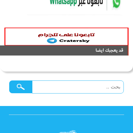
قد يعجبك ايضا