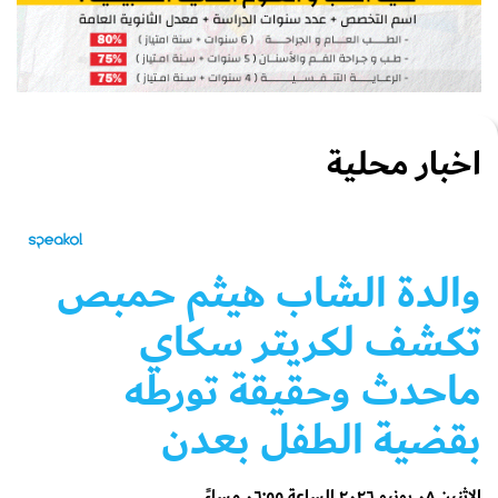
اخبار محلية
والدة الشاب هيثم حمبص
تكشف لكريتر سكاي
ماحدث وحقيقة تورطه
بقضية الطفل بعدن
الإثنين ٠٨ يونيو ٢٠٢٦ الساعة ٠٦:٥٥ مساءً