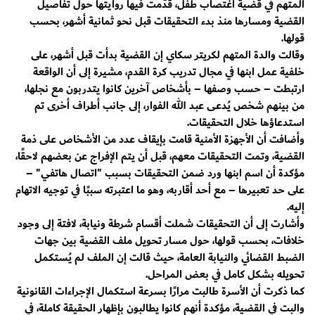
المتهم في قضية اغتصاب طفل، قدّمت فيها روايتها حول تفاصيل
القضية ومسارها منذ بدء التحقيقات قبل نحو ثمانية أشهر، بحسب
قولها.
وقالت والدة المتهم لكريتر سكاي إن القضية بدأت قبل أشهر، على
خلفية عمل ابنها في مجال تدريب كرة القدم، مشيرة إلى أن الواقعة
ارتبطت – حسب وصفها – بأشخاص آخرين كانوا يتدربون مع نجلها،
من بينهم شخص يُدعى عبد الله الفوار، إلى جانب أطراف أخرى تم
استدعاؤها خلال التحقيقات.
وأضافت أن الأجهزة الأمنية قامت بإيقاف عدد من الأشخاص على ذمة
القضية، وتمت التحقيقات معهم، قبل أن يتم الإفراج عن بعضهم لاحقًا،
مؤكدة أن اسم ابنها ورد ضمن التحقيقات بسبب "اتصال هاتفي" –
على حد تعبيرها – مع أحد أقاربه، وهو ما اعتبرته سببًا في توجيه الاتهام
إليه.
وأشارت إلى أن التحقيقات شملت أقسام شرطة ونيابة، لافتة إلى وجود
خلافات، بحسب قولها، حول مسار تحويل ملف القضية بين جهات
الضبط القضائي والنيابة العامة، حيث قالت إن الملف لم يُستكمل
تحويله بشكل كامل في بعض المراحل.
كما ذكرت أن الأسرة طالبت مرارًا بسرعة استكمال الإجراءات القانونية
والبت في القضية، مؤكدة أنهم كانوا يطالبون بإظهار الحقيقة كاملة، في