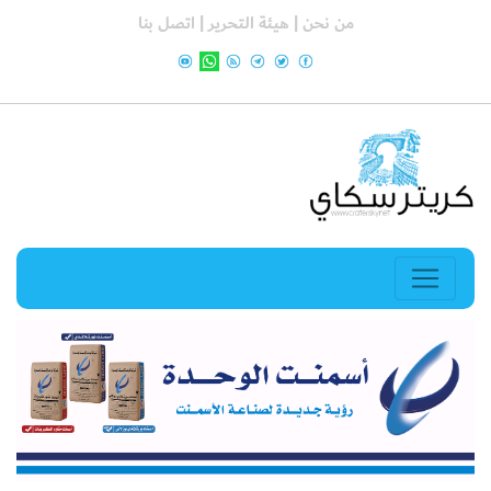
من نحن |
هيئة التحرير |
اتصل بنا