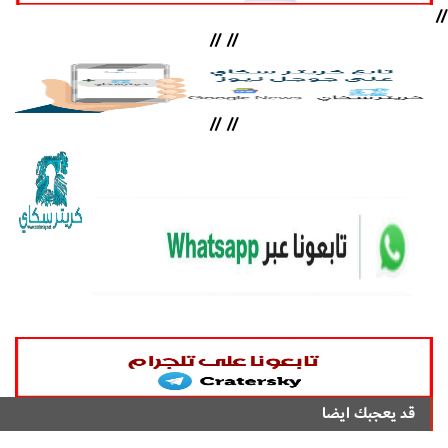
//
//
//
//
//
قد يعجبك ايضا