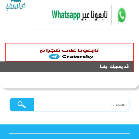
قد يعجبك ايضا