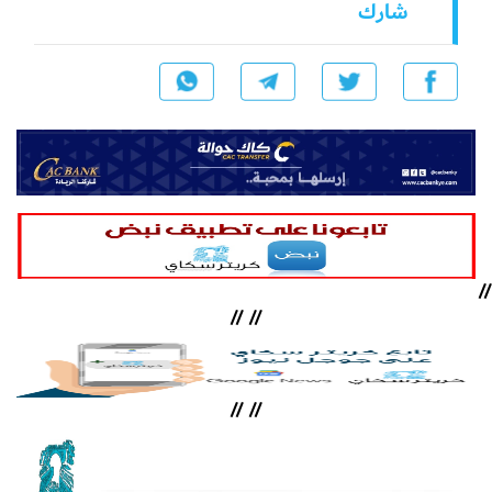
شارك
//
//
//
//
//