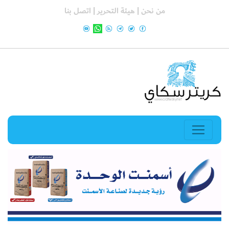
من نحن |
هيئة التحرير |
اتصل بنا