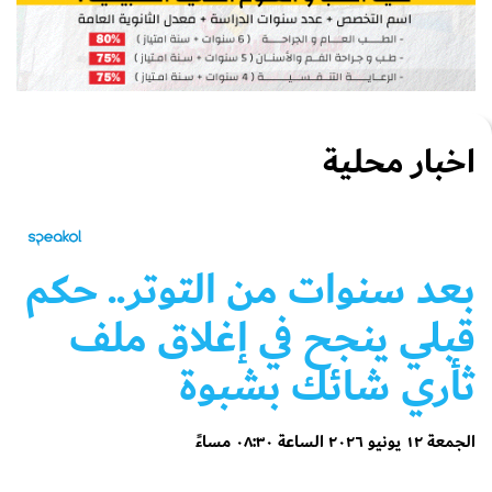
اخبار محلية
بعد سنوات من التوتر.. حكم
قبلي ينجح في إغلاق ملف
ثأري شائك بشبوة
الجمعة ١٢ يونيو ٢٠٢٦ الساعة ٠٨:٣٠ مساءً