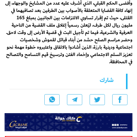
وأفضى الحكم القبلي، الذي أشرف عليه عدد من المشايخ والوجهاء، إلى
إنهاء كافة القضايا المتعلقة بالأصواب بين الطرفين بعد تصافيهما في
القتلى، حيث تم إقرار تساوي الالتزامات بين الجانبين بمبلغ 165
مليون ريال لكل طرف، ليُعلن رسمياً إغلاق ملف القضية من الناحية
العرفية والشرعية، فيما تم تأجيل البت في قضية الأرض إلى وقت لاحق.
وحضر مراسم الصلح حشد من أبناء قبائل لقموش وشخصيات
اجتماعية ودينية بارزة، الذين أشادوا بالاتفاق واعتبروه خطوة مهمة نحو
تعزيز السلم الاجتماعي وإخماد الفتن وترسيخ قيم التسامح والتصالح
في المحافظة.
شارك