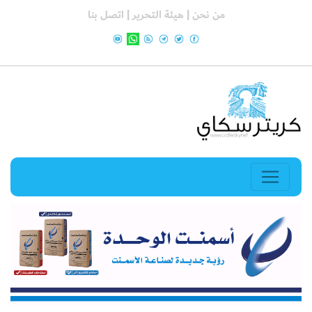
من نحن |
هيئة التحرير |
اتصل بنا