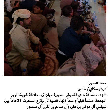
حفظ الصورة
كريتر سكاي/ خاص
شهدت منطقة هدى لقموش بمديرية حبان في محافظة شبوة، اليوم
الجمعة، حشداً قبلياً واسعاً لإنهاء قضية ثأر ونزاع استمرت 23 عاماً بين
قبيلتي آل عوض بن علي وآل سالم بن لقرن آل منصور.