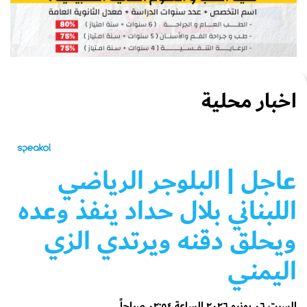
اخبار محلية
عاجل
| البلوجر الرياضي
اللبناني بلال حداد ينفذ وعده
ويحلق دقنه ويرتدي الزي
اليمني
السبت ٠٦ يونيو ٢٠٢٦ الساعة ٠٢:٥٤ صباحاً