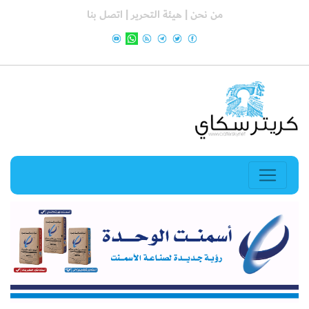
من نحن |
هيئة التحرير |
اتصل بنا