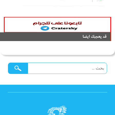
قد يعجبك ايضا