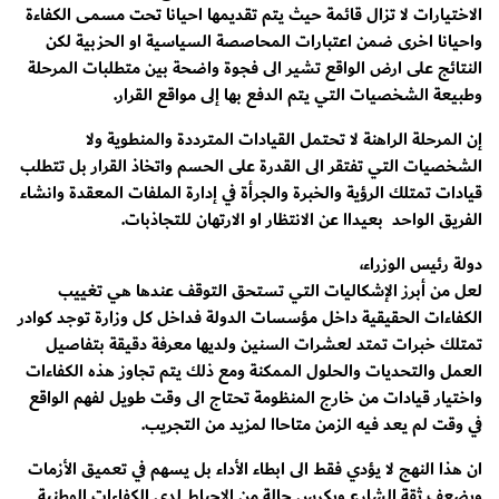
الاختيارات لا تزال قائمة حيث يتم تقديمها احيانا تحت مسمى الكفاءة
واحيانا اخرى ضمن اعتبارات المحاصصة السياسية او الحزبية لكن
النتائج على ارض الواقع تشير الى فجوة واضحة بين متطلبات المرحلة
وطبيعة الشخصيات التي يتم الدفع بها إلى مواقع القرار.
إن المرحلة الراهنة لا تحتمل القيادات المترددة والمنطوية ولا
الشخصيات التي تفتقر الى القدرة على الحسم واتخاذ القرار بل تتطلب
قيادات تمتلك الرؤية والخبرة والجرأة في إدارة الملفات المعقدة وانشاء
الفريق الواحد بعيداا عن الانتظار او الارتهان للتجاذبات.
دولة رئيس الوزراء،
لعل من أبرز الإشكاليات التي تستحق التوقف عندها هي تغييب
الكفاءات الحقيقية داخل مؤسسات الدولة فداخل كل وزارة توجد كوادر
تمتلك خبرات تمتد لعشرات السنين ولديها معرفة دقيقة بتفاصيل
العمل والتحديات والحلول الممكنة ومع ذلك يتم تجاوز هذه الكفاءات
واختيار قيادات من خارج المنظومة تحتاج الى وقت طويل لفهم الواقع
في وقت لم يعد فيه الزمن متاحاا لمزيد من التجريب.
ان هذا النهج لا يؤدي فقط الى ابطاء الأداء بل يسهم في تعميق الأزمات
ويضعف ثقة الشارع ويكرس حالة من الإحباط لدى الكفاءات الوطنية