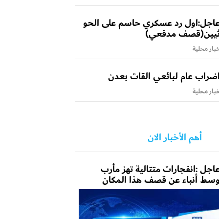
اجل:اول رد عسكري حاسم على الحو
يين(قصف مدفعي)
بار محلية
ضراب عام لبائعي القات بعدن
بار محلية
أهم الأخبار الان
اجل :انفجارات متتالية تهز مأرب
سط أنباء عن قصف هذا المكان