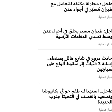
اجل : محاولة مكثفة للتعامل مع
يران مُسيّر في أجواء عدن
بار محلية
جل: طيران مسير يحلق في أجواء عدن
سط تصدي الدفاعات الأرضية
بار محلية
ادث مروع في شارع هائل بصنعاء..
إصابة 3 فتيات إثر سقوط ألواح على
يارتهن
بار محلية
اجل.. استهداف طقم حو ثي بكاتيوشا
تصعيد بالقصف في التحيتا جنوب
لحديدة
بار محلية