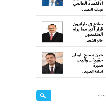
الاقتصاد العالمي
عبدالله الدعيس
صلاح في طرابزون..
قرار أكبر مما يراه
المنتقدون
حاتم الشعبي
حين يصبح الوطن
حقيبة... والبحر
مقبرة
اسامة الاصبحي