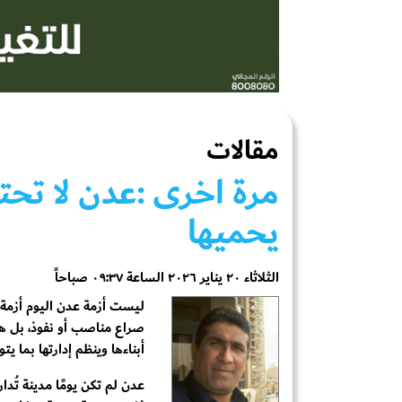
مقالات
مرة اخرى :عدن لا تحت
يحميها
الثلاثاء ٢٠ يناير ٢٠٢٦ الساعة ٠٩:٣٧ صباحاً
ليست أزمة عدن اليوم أزمة أ
صراع مناصب أو نفوذ، بل هي
أبناءها وينظم إدارتها بما ي
عدن لم تكن يومًا مدينة تُدا