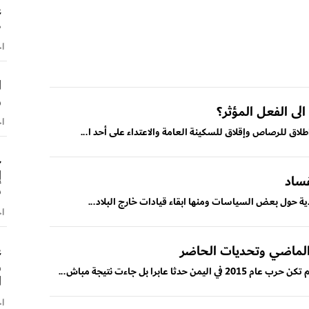
ع
ط
اخ
ا
و
لى الفعل المؤثر؟
اخ
لاق للرصاص وإقلاق للسكينة العامة والاعتداء على أحد ا...
ح
فساد
س
ية حول بعض السياسات ومنها ابقاء قيادات خارج البلاد...
اخ
ع
 الماضي وتحديات الحاضر
و
را بل جاءت نتيجة مباش...
ا
اخ