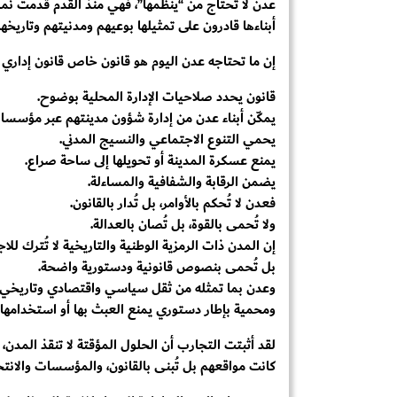
عدن لا تحتاج من “ينظمها”، فهي منذ القدم قدّمت نموذج
أبناءها قادرون على تمثيلها بوعيهم ومدنيتهم وتاريخهم
إن ما تحتاجه عدن اليوم هو قانون خاص قانون إداري م
قانون يحدد صلاحيات الإدارة المحلية بوضوح.
يمكّن أبناء عدن من إدارة شؤون مدينتهم عبر مؤسسا
يحمي التنوع الاجتماعي والنسيج المدني.
يمنع عسكرة المدينة أو تحويلها إلى ساحة صراع.
يضمن الرقابة والشفافية والمساءلة.
فعدن لا تُحكم بالأوامر، بل تُدار بالقانون.
ولا تُحمى بالقوة، بل تُصان بالعدالة.
إن المدن ذات الرمزية الوطنية والتاريخية لا تُترك للا
بل تُحمى بنصوص قانونية ودستورية واضحة.
وعدن بما تمثله من ثقل سياسي واقتصادي وتاريخي، تس
ومحمية بإطار دستوري يمنع العبث بها أو استخدامها 
لقد أثبتت التجارب أن الحلول المؤقتة لا تنقذ المدن، 
كانت مواقعهم بل تُبنى بالقانون، والمؤسسات والانتخ