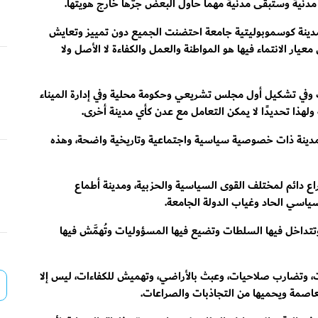
مدنية وستبقى مدنية مهما حاول البعض جرّها خارج هويتها.
دينة كوسموبوليتية جامعة احتضنت الجميع دون تمييز وتعايش
عيار الانتماء فيها هو المواطنة والعمل والكفاءة لا الأصل ولا
ات وفي تشكيل أول مجلس تشريعي وحكومة محلية وفي إدارة الميناء
ة ولهذا تحديدًا لا يمكن التعامل مع عدن كأي مدينة أخرى.
 بل مدينة ذات خصوصية سياسية واجتماعية وتاريخية واضحة، وهذه
ع دائم لمختلف القوى السياسية والحزبية، ومدينة أطماع
سياسي الحاد وغياب الدولة الجامعة.
تتداخل فيها السلطات وتضيع فيها المسؤوليات وتُهمَّش فيها
ات، وتضارب صلاحيات، وعبث بالأراضي، وتهميش للكفاءات، ليس إلا
لعاصمة ويحميها من التجاذبات والصراعات.