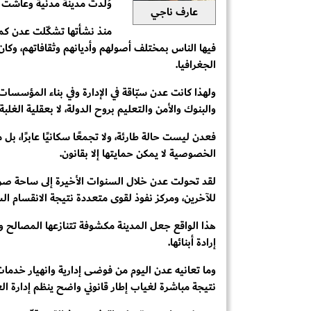
وُلدت مدينة مدنية وعاشت 
عارف ناجي
منذ نشأتها تشكّلت عدن كم
فيها الناس بمختلف أصولهم وأديانهم وثقافاتهم، وكان م
الجغرافيا.
ولهذا كانت عدن سبّاقة في الإدارة وفي بناء المؤسس
والبنوك والأمن والتعليم بروح الدولة، لا بعقلية الغلب
فعدن ليست حالة طارئة، ولا تجمعًا سكانيًا عابرًا،
الخصوصية لا يمكن حمايتها إلا بقانون.
لقد تحولت عدن خلال السنوات الأخيرة إلى ساحة صرا
للآخرين، ومركز نفوذ لقوى متعددة نتيجة الانقسام ال
هذا الواقع جعل المدينة مكشوفة تتنازعها المصالح و
إرادة أبنائها.
وما تعانيه عدن اليوم من فوضى إدارية وانهيار خدم
نتيجة مباشرة لغياب إطار قانوني واضح ينظم إدارة ا