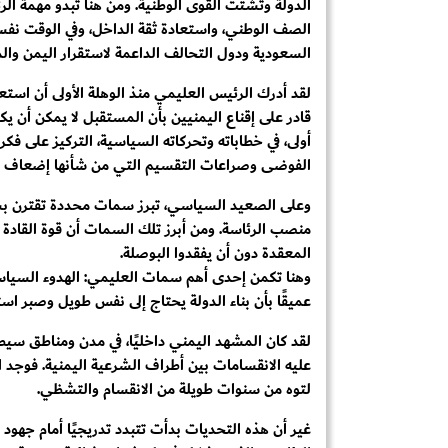
الدولة وتشتت القوى الوطنية. ومن هنا تبدو مهمة الر
الصف الوطني، واستعادة ثقة الداخل، وفي الوقت نفسه
السعودية ودول التحالف الداعمة لاستقرار اليمن والم
لقد أدرك الرئيس العليمي منذ الوهلة الأولى أن استع
قادر على إقناع اليمنيين بأن المستقبل لا يمكن أن ي
أولى، في خطاباته وتحركاته السياسية، التركيز على فك
الفوضى وصراعات التقسيم التي من شأنها إضعاف قد
وعلى الصعيد السياسي، تبرز سمات محددة تقترن بشخص
منصب الرئاسة. ومن أبرز تلك السمات أن قوة القادة لا
المعقدة دون أن يفقدوا البوصلة.
وهنا تكمن إحدى أهم سمات العليمي: الهدوء السياسي 
عميقًا بأن بناء الدولة يحتاج إلى نفس طويل وصبر اس
لقد كان المشهد اليمني داخليًا، في مدن ومناطق سيطرة
عليه الانقسامات بين أطراف الشرعية اليمنية. فوجد ا
لتوه من سنوات طويلة من الانقسام والتشظي.
غير أن هذه التحديات بدأت تتبدد تدريجيًا أمام جه