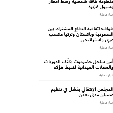
نظومة طاقة شمسية وسط أمطار
سيول غزيرة
بار محلية
واف: اتفاقية الدفاع المشترك بين
لسعودية وباكستان وتركيا مكسب
ربي واستراتيجي
بار محلية
من ساحل حضرموت يكثّف الدوريات
الحملات الميدانية لضبط هؤلاء
بار محلية
لمجلس الإنتقالي يفشل في تنظيم
صيان مدني بعدن.
بار محلية