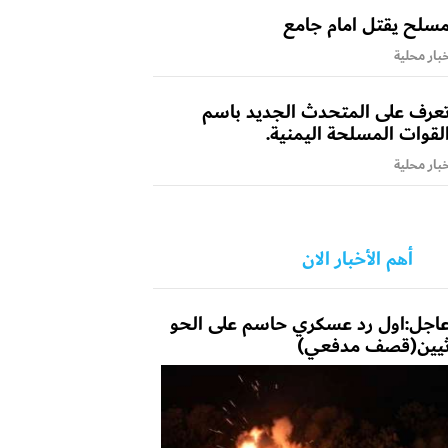
سلح يقتل امام جامع
بار محلية
عرف على المتحدث الجديد باسم
لقوات المسلحة اليمنية.
بار محلية
أهم الأخبار الان
اجل:اول رد عسكري حاسم على الحو
يين(قصف مدفعي)