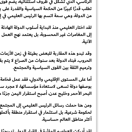
الرئاسي، الذي تشكل في ظروف استثنائية، يضم قوى س
تطلب قدرًا كبيرًا من الحكمة السياسية والقدرة على ب
من الدولة، وهي سمة اتسم بها الرئيس العليمي في إد
لقد اختار العليمي منذ البداية أسلوب الدولة الهادئ
إلى المغامرات غير المحسوبة، بل يعتمد نهج العمل
الآنية.
وقد تبدو هذه المقاربة للبعض بطيئة في زمن الأزمات، 
الحروب. فبناء الدولة بعد سنوات من الصراع لا يتم 
وترميم الثقة بين القوى السياسية والمجتمع.
أما على المستوى الإقليمي والدولي، فقد عمل فخامة 
بوصفها دولة تسعى لاستعادة مؤسساتها، لا مجرد ساح
البحر الأحمر وخليج عدن، أصبح استقرار اليمن جزءًا من
ومن هنا حملت رسائل الرئيس العليمي إلى المجتمع ا
لحكومة شرعية، بل استثمار في استقرار منطقة بأكمل
أكثر مناطق العالم حساسية.
لقد أدركت العواصم المؤثرة في القرار الدولي تدريجيًا 