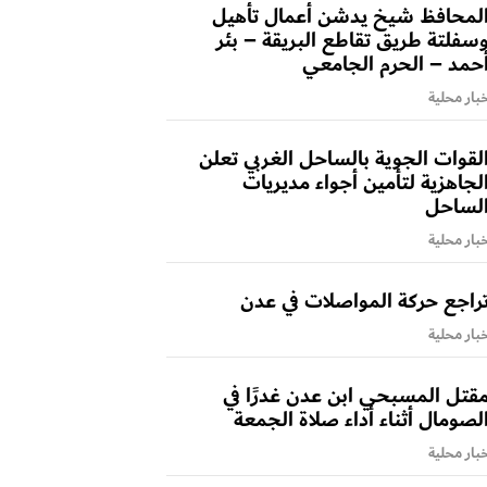
لمحافظ شيخ يدشن أعمال تأهيل
سفلتة طريق تقاطع البريقة – بئر
حمد – الحرم الجامعي
بار محلية
لقوات الجوية بالساحل الغربي تعلن
لجاهزية لتأمين أجواء مديريات
لساحل
بار محلية
راجع حركة المواصلات في عدن
بار محلية
قتل المسبحي ابن عدن غدرًا في
لصومال أثناء أداء صلاة الجمعة
بار محلية