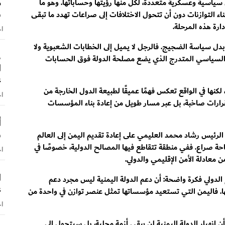
م
ياسية وعسكرية متعددة، لكل منها رؤيتها وحساباتها. وهو ما
و
ناء التوازنات دون أن تتحول الاختلافات إلى صراعات تهدد ما تبقى
ارة هذه المرحلة.
اخ
ة بدل سياسة الضجيج. فالرجل لا يميل إلى الخطابات الشعبوية ولا
ط
 السياسي المتدرج الذي يضع مصلحة الدولة فوق الحسابات
ا
ع
لكنها في الواقع تعكس فهمًا عميقًا لطبيعة الدول الخارجة من
اخ
بقرارات صاخبة، بل عبر مسار طويل من إعادة بناء المؤسسات
أ
و
الرئيس رشاد محمد العليمي على إعادة تقديم اليمن إلى العالم
ة صراع. ففي منطقة تتقاطع فيها المصالح الدولية، خصوصًا في
اخ
 معادلة الأمن الإقليمي والدولي.
ا
لدولي فكرة واضحة: أن دعم الدولة اليمنية ليس مجرد دعم
ع
ها. فاليمن التي تستعيد مؤسساتها تمثل عنصر توازن في واحدة من
اخ
أن انهيار الدولة اليمنية لن يبقى أزمة محلية، بل سيتحول إلى