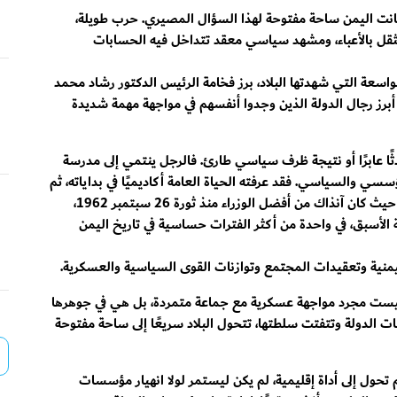
انت اليمن ساحة مفتوحة لهذا السؤال المصيري. حرب طويلة،
قل بالأعباء، ومشهد سياسي معقد تتداخل فيه الحسابات
سعة التي شهدتها البلاد، برز فخامة الرئيس الدكتور رشاد محمد
برز رجال الدولة الذين وجدوا أنفسهم في مواجهة مهمة شديدة
ًا عابرًا أو نتيجة ظرف سياسي طارئ. فالرجل ينتمي إلى مدرسة
سي والسياسي. فقد عرفته الحياة العامة أكاديميًا في بداياته، ثم
مسؤولًا أمنيًا، ووزيرًا للداخلية، ووزيرًا للإدارة المحلية، حيث كان آنذاك من أفضل الوزراء منذ ثورة 26 سبتمبر 1962،
ة الأسبق، في واحدة من أكثر الفترات حساسية في تاريخ اليمن
ليمنية وتعقيدات المجتمع وتوازنات القوى السياسية والعسكرية.
 ليست مجرد مواجهة عسكرية مع جماعة متمردة، بل هي في جوهرها
ت الدولة وتتفتت سلطتها، تتحول البلاد سريعًا إلى ساحة مفتوحة
تحول إلى أداة إقليمية، لم يكن ليستمر لولا انهيار مؤسسات