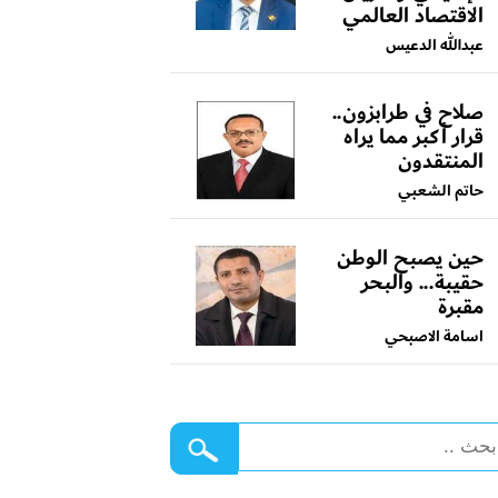
الاقتصاد العالمي
عبدالله الدعيس
صلاح في طرابزون..
قرار أكبر مما يراه
المنتقدون
حاتم الشعبي
حين يصبح الوطن
حقيبة... والبحر
مقبرة
اسامة الاصبحي