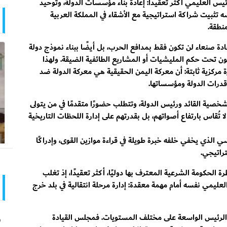
ئيس العليمي أكثر تعقيدًا: إعادة بناء مؤسسات الدولة، وتوحيد
 تثبيت شراكة استراتيجية مع الأشقاء في المملكة العربية
نطقة.
ادة صنعاء لن تكون فقط بمدافع الحرب، بل أيضًا ببناء نموذج دولة
كون تحت حكم المليشيات أو المشاريع الطائفية الضيقة. ولهذا
رة مركزية ثابتة: أن معركة اليمن الحقيقية هي معركة الدولة ضد
رات الدولة ومؤسساتها.
ية القائد ورئيس الدولة، وتتطلب حضورًا متقدمًا في من يتولى
 تُقاس بارتفاع أصواتهم، بل بقدرتهم على إدارة اللحظات التاريخية
الذي يخفي خلفه خبرة طويلة في قراءة موازين القوى، وإدراكًا
تراتيجي.
 الحكومة الشرعية المعترف بها دوليًا، أكثر تعقيدًا، إذ تغلب
لعليمي نفسه أمام مهمة معقدة: إدارة مرحلة انتقالية في بلد خرج
و
ود الرئيس الواسعة على مختلف المستويات. فمجلس القيادة