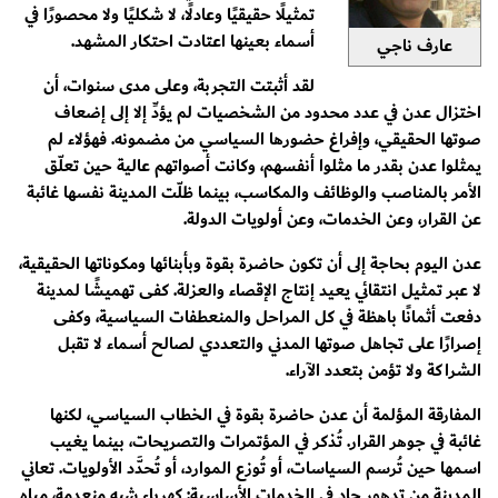
تمثيلًا حقيقيًا وعادلًا، لا شكليًا ولا محصورًا في
أسماء بعينها اعتادت احتكار المشهد.
عارف ناجي
لقد أثبتت التجربة، وعلى مدى سنوات، أن
اختزال عدن في عدد محدود من الشخصيات لم يؤدِّ إلا إلى إضعاف
صوتها الحقيقي، وإفراغ حضورها السياسي من مضمونه. فهؤلاء لم
يمثلوا عدن بقدر ما مثلوا أنفسهم، وكانت أصواتهم عالية حين تعلّق
الأمر بالمناصب والوظائف والمكاسب، بينما ظلّت المدينة نفسها غائبة
عن القرار، وعن الخدمات، وعن أولويات الدولة.
عدن اليوم بحاجة إلى أن تكون حاضرة بقوة وبأبنائها ومكوناتها الحقيقية،
لا عبر تمثيل انتقائي يعيد إنتاج الإقصاء والعزلة. كفى تهميشًا لمدينة
دفعت أثمانًا باهظة في كل المراحل والمنعطفات السياسية، وكفى
إصرارًا على تجاهل صوتها المدني والتعددي لصالح أسماء لا تقبل
الشراكة ولا تؤمن بتعدد الآراء.
المفارقة المؤلمة أن عدن حاضرة بقوة في الخطاب السياسي، لكنها
غائبة في جوهر القرار. تُذكر في المؤتمرات والتصريحات، بينما يغيب
اسمها حين تُرسم السياسات، أو تُوزع الموارد، أو تُحدَّد الأولويات. تعاني
المدينة من تدهور حاد في الخدمات الأساسية: كهرباء شبه منعدمة، مياه