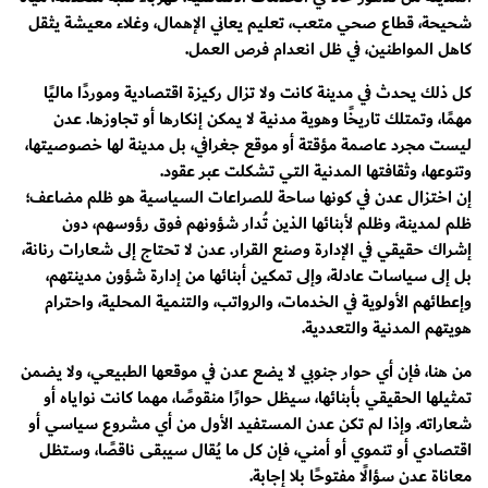
شحيحة، قطاع صحي متعب، تعليم يعاني الإهمال، وغلاء معيشة يثقل
كاهل المواطنين، في ظل انعدام فرص العمل.
كل ذلك يحدث في مدينة كانت ولا تزال ركيزة اقتصادية وموردًا ماليًا
مهمًا، وتمتلك تاريخًا وهوية مدنية لا يمكن إنكارها أو تجاوزها. عدن
ليست مجرد عاصمة مؤقتة أو موقع جغرافي، بل مدينة لها خصوصيتها،
وتنوعها، وثقافتها المدنية التي تشكلت عبر عقود.
إن اختزال عدن في كونها ساحة للصراعات السياسية هو ظلم مضاعف؛
ظلم لمدينة، وظلم لأبنائها الذين تُدار شؤونهم فوق رؤوسهم، دون
إشراك حقيقي في الإدارة وصنع القرار. عدن لا تحتاج إلى شعارات رنانة،
بل إلى سياسات عادلة، وإلى تمكين أبنائها من إدارة شؤون مدينتهم،
وإعطائهم الأولوية في الخدمات، والرواتب، والتنمية المحلية، واحترام
هويتهم المدنية والتعددية.
من هنا، فإن أي حوار جنوبي لا يضع عدن في موقعها الطبيعي، ولا يضمن
تمثيلها الحقيقي بأبنائها، سيظل حوارًا منقوصًا، مهما كانت نواياه أو
شعاراته. وإذا لم تكن عدن المستفيد الأول من أي مشروع سياسي أو
اقتصادي أو تنموي أو أمني، فإن كل ما يُقال سيبقى ناقصًا، وستظل
معاناة عدن سؤالًا مفتوحًا بلا إجابة.