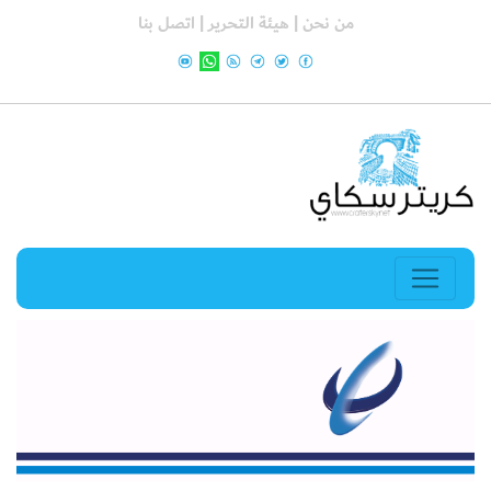
من نحن |
هيئة التحرير |
اتصل بنا