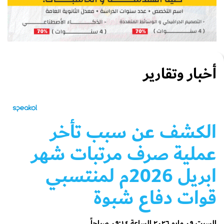
أخبار وتقارير
الكشف عن سبب تأخر
عملية صرف مرتبات شهر
ابريل 2026م لمنتسبي
قوات دفاع شبوة
السبت ٠٩ مايو ٢٠٢٦ الساعة ٠٩:١٤ صباحاً