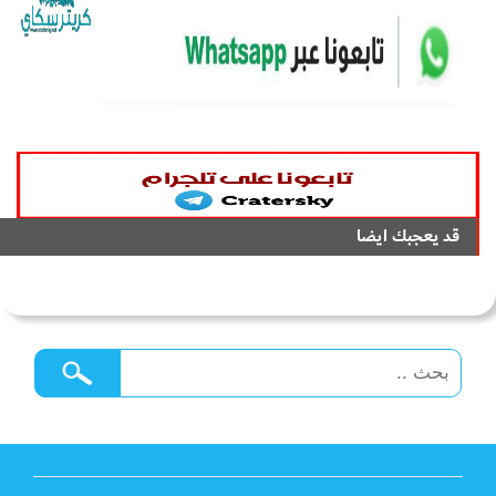
قد يعجبك ايضا