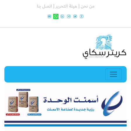
من نحن |
هيئة التحرير |
اتصل بنا