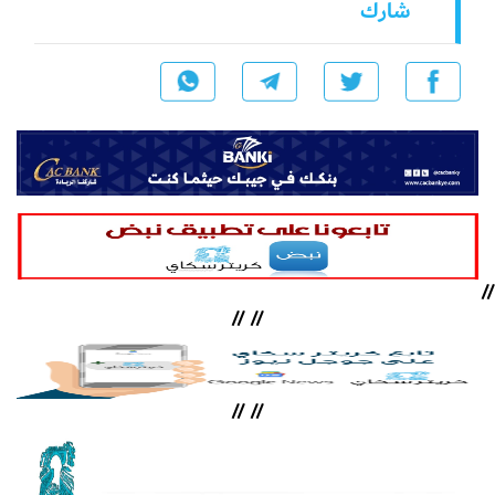
شارك
//
//
//
//
//