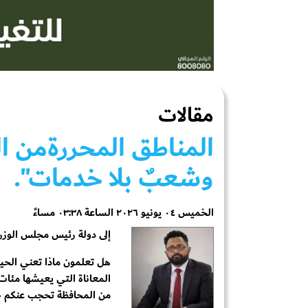
مقالات
المناطق المحررةمن ال
وشعبٌ بلا خدمات".
الخميس ٠٤ يونيو ٢٠٢٦ الساعة ٠٣:٣٨ مساءً
إلى دولة رئيس مجلس الوزراء
هل تعلمون ماذا تعني الحيا
المعاناة التي يعيشها مئات 
من المحافظة تحجب عنكم صور