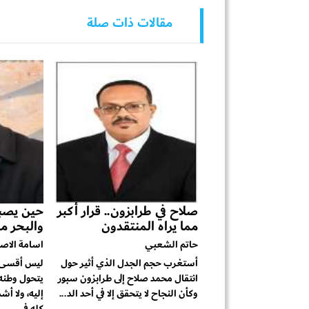
مقالات ذات صلة
صلاح في طرابزون.. قرار أكبر
حين يصبح
مما يراه المنتقدون
والبحر مق
حاتم الشعبي
اسامة الاص
أستغرب حجم الجدل الذي أثير حول
ليس أقسى ع
انتقال محمد صلاح إلى طرابزون سبور
يتحول وطنه 
وكأن النجاح لا يتحقق إلا في أحد الد...
إليه، ولا أ
كله في...