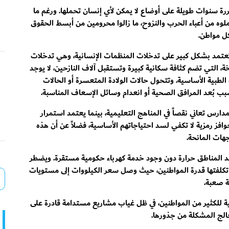
ررة سنوات طويلة على أوضاع لا يمكن لأي إنسان تحملها. ورغم ما
ه من أعباء الحرب والنزوح، ما زالوا محرومين من أبسط الحقوق
كل مواطن.
تعتمد بشكل كبير على تدخلات المنظمات الإنسانية، وهي تدخلات
ة، التي تضم كثافة سكانية كبيرة وتستقبل آلاف النازحين، لا يوجد
ية الأساسية. وتتحول حالات الولادة المتعسرة أو الحالات
سبب بُعد المرافق الصحية أو انعدام وسائل الإسعاف المناسبة.
لمدارس تعاني نقصاً في المناهج التعليمية، بينما يعتمد استمرار
فز رمزية لا تكفي لسد احتياجاتهم الأساسية، فضلاً عن أن هذه
جهات المانحة.
د المناطق حرارة دون وجود خدمة كهرباء حكومية مستقرة. ويضطر
ت تكلفتها قدرة المواطنين، حيث وصل سعر الكيلووات إلى مستويات
ة صعبة.
مية للكثير من المواطنين، في ظل غياب مشاريع مستدامة قادرة على
تعالج المشكلة من جذورها.