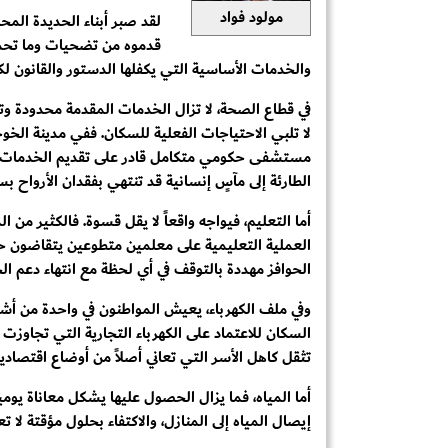
مولود فواد
لقد صبر أبناء الحديدة المح
قدموه من تضحيات وما تحملو
والخدمات الأساسية التي يكفلها الدستور والقانون ل
في قطاع الصحة، لا تزال الخدمات المقدمة محدودة و
لا تلبي الاحتياجات الفعلية للسكان. ففي مدينة الخوخ
مستشفى حكومي متكامل قادر على تقديم الخدمات الطب
الطارئة إلى مآسٍ إنسانية قد تنتهي بفقدان الأرواح ب
أما التعليم، فيواجه واقعاً لا يقل قسوة. فالكثير من ا
العملية التعليمية على معلمين متطوعين يتقاضون حوا
الحوافز مهددة بالتوقف في أي لحظة مع انتهاء دعم ال
وفي ملف الكهرباء، يعيش المواطنون في واحدة من أش
السكان للاعتماد على الكهرباء التجارية التي تجاوز
تثقل كاهل الأسر التي تعاني أصلاً من أوضاع اقتصادي
أما المياه، فما يزال الحصول عليها يشكل معاناة يو
إيصال المياه إلى المنازل، والاكتفاء بحلول مؤقتة لا 