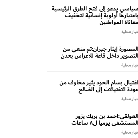
ياسي يدعو إلى فتح الطرق الرئيسية
اعتبارها أولوية إنسانية لتخفيف
عاناة المواطنين
بار محلية
لمصورة إيثار جبران:تم منعي من
لتصوير داخل قاعة للاعراس بعدن
بار محلية
غتيال بسام الحود يثير مخاوف من
ودة الاغتيالات إلى الضالع
بار محلية
لعولقي:احمد بن بريك يزور
لمستشفى يوميا ل٨ ساعات
بار محلية