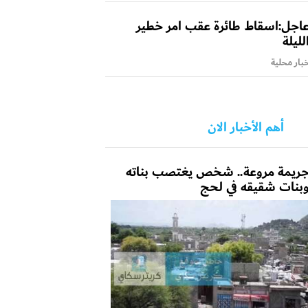
اجل:اسقاط طائرة عقب امر خطير
لليلة
بار محلية
أهم الأخبار الان
ريمة مروعة.. شخص يغتصب بناته
بنات شقيقه في لحج