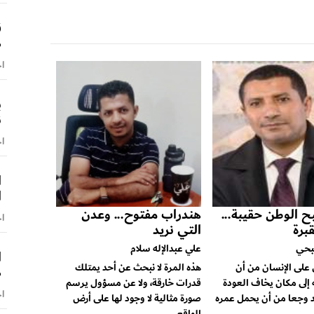
ق
ص
اخ
ب
ن
اخ
ا
ا
 الوطن حقيبة...
هندراب مفتوح... وعدن
اخ
برة
التي نريد
بحي
علي عبدالإله سلام
ا
لى الإنسان من أن
هذه المرة لا نبحث عن أحد يمتلك
ص
إلى مكان يخاف العودة
قدرات خارقة، ولا عن مسؤول يرسم
اخ
شد وجعا من أن يحمل عمره
صورة مثالية لا وجود لها على أرض
الواقع...