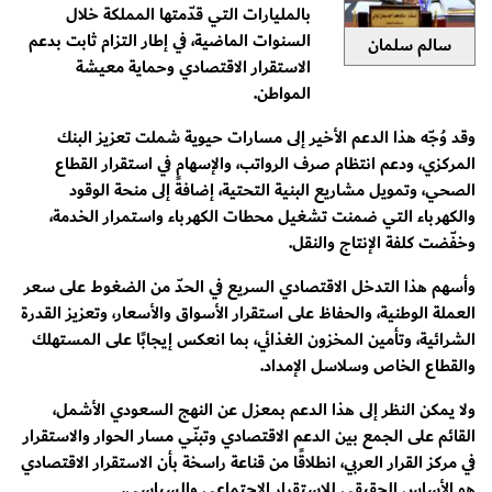
بالمليارات التي قدّمتها المملكة خلال
السنوات الماضية، في إطار التزام ثابت بدعم
سالم سلمان
الاستقرار الاقتصادي وحماية معيشة
المواطن.
وقد وُجّه هذا الدعم الأخير إلى مسارات حيوية شملت تعزيز البنك
المركزي، ودعم انتظام صرف الرواتب، والإسهام في استقرار القطاع
الصحي، وتمويل مشاريع البنية التحتية، إضافةً إلى منحة الوقود
والكهرباء التي ضمنت تشغيل محطات الكهرباء واستمرار الخدمة،
وخفّضت كلفة الإنتاج والنقل.
وأسهم هذا التدخل الاقتصادي السريع في الحدّ من الضغوط على سعر
العملة الوطنية، والحفاظ على استقرار الأسواق والأسعار، وتعزيز القدرة
الشرائية، وتأمين المخزون الغذائي، بما انعكس إيجابًا على المستهلك
والقطاع الخاص وسلاسل الإمداد.
ولا يمكن النظر إلى هذا الدعم بمعزل عن النهج السعودي الأشمل،
القائم على الجمع بين الدعم الاقتصادي وتبنّي مسار الحوار والاستقرار
في مركز القرار العربي، انطلاقًا من قناعة راسخة بأن الاستقرار الاقتصادي
هو الأساس الحقيقي للاستقرار الاجتماعي والسياسي.