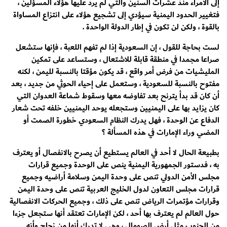
إلى الأمراء منذ عشرات السنين والتي لم يرد عليها هؤلاء المسؤلين ،
فتغيير الحدود اليمنية سيؤدي إلى تشجيع هؤلاء على انتزاع المساواة
بالقوة ، ولكن لن تكون في إطار الدولة الواحدة .
لست بحاجة للقول ، إن السعودية إذا لم تفهم اللعبة ، فإنها ستشعل
صراعا مجمدا في منطقة قابلة للاشتعال ، وستساعد على تمكين
المليشيات من فرض أمر واقع ، قد يكون مؤقتا بالنسبة لليمن ، لكنه
مفتوح بالنسبة للسعودية ، وستعمل على إحياء الحوثي من جديد ، بعد
أن كان قد بدأ يترنح بعد تفاوضه معها وسقوط شماعة العدوان التي
كان يزايد بها على اليمنيين وستجعله يوحد اليمنيين خلفه تحت شعار
الدفاع عن الوحدة ، فهل يدرك النظام السعودي خطورة الصمت أو
المضي وراء الإمارات في هذه المسألة ؟
بطبيعة الحال لا أحد في العالم يستطيع أن يصرح بالانفصال أو يعترف
به ، فدستور الجمهورية اليمنية ينص على الوحدة وجميع قرارات
مجلس الأمن الدولي تنص على وحدة اليمن وسلامة أراضيه وجميع
قرارات مجلس التعاون لدول الخليج العربية تنص على وحدة اليمن
وقرارات مؤتمرات الرياض تنص على ذلك ، وجميع الحركات الانفصالية
حول العالم لم يعترف بها أحد ، لكن الإمارات تعتقد أنها ستجعل جزءا
من الجنوب مثل أرض الصومال ، وهي لا تدرك أنها من زجاج وأنه