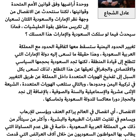
ووحدة أراضيها وفق قوانين الأمم المتحدة
وقوانينها ، لكننا سنتحدث عن الانفصال من
عادل الشجاع
وجهة نظر الإمارات والسعودية اللتان تسعيان
إلى تكريس مناطق بقوة المليشيات ، فماذا
سيحدث فيما لو سلكت السعودية والإمارات هذا المسلك ؟
تغيير الحدود اليمنية ستسقط معها اتفاقية الحدود مع المملكة
العربية السعودية ، وهذا حقيقة ما تسعى إليه دولة الإمارات التي
تتطلع إلى قيادة المنطقة ، لكنها تجد السعودية بحجمها السياسي
والاقتصادي والجغرافي تعيقها عن هذا التطلع ، لذلك تسعى بكل
السبل إلى تفخيخ الهويات المتعددة داخل المملكة عن طريق التغيير
في تركيبة اليمن وحدودها ، وبالتالي ستلعب الهويات المتعددة ، الشيعة
الإثنى عشرية والإسماعيلية والسنة والصوفية ، بالإضافة إلى نجد
والحجاز دورا معاكسا للدولة السعودية وتماسكها .
الانفصال ، أي انفصال في العالم يراكم العنف ويؤسس للإرهاب
ويساهم في تفتيت القدرات الطبيعية والبشرية ، وأكثر من سيتأثر من
ذلك هي المملكة العربية السعودية ، خاصة في ظل عدم المساواة التي
يطالب بها المواطنون السعوديون من خلال آلاف العرائض التي قدمت