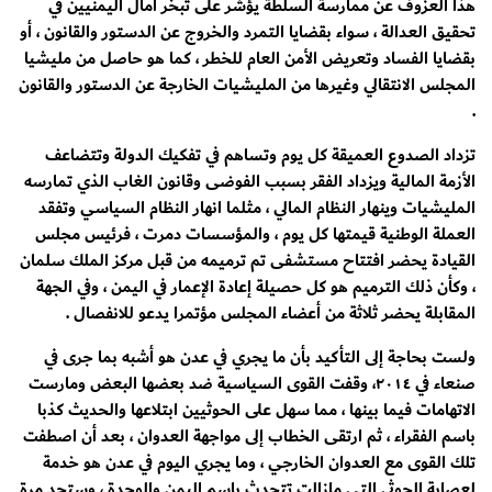
هذا العزوف عن ممارسة السلطة يؤشر على تبخر آمال اليمنيين في
تحقيق العدالة ، سواء بقضايا التمرد والخروج عن الدستور والقانون ، أو
بقضايا الفساد وتعريض الأمن العام للخطر ، كما هو حاصل من مليشيا
المجلس الانتقالي وغيرها من المليشيات الخارجة عن الدستور والقانون
.
تزداد الصدوع العميقة كل يوم وتساهم في تفكيك الدولة وتتضاعف
الأزمة المالية ويزداد الفقر بسبب الفوضى وقانون الغاب الذي تمارسه
المليشيات وينهار النظام المالي ، مثلما انهار النظام السياسي وتفقد
العملة الوطنية قيمتها كل يوم ، والمؤسسات دمرت ، فرئيس مجلس
القيادة يحضر افتتاح مستشفى تم ترميمه من قبل مركز الملك سلمان
، وكأن ذلك الترميم هو كل حصيلة إعادة الإعمار في اليمن ، وفي الجهة
المقابلة يحضر ثلاثة من أعضاء المجلس مؤتمرا يدعو للانفصال .
ولست بحاجة إلى التأكيد بأن ما يجري في عدن هو أشبه بما جرى في
صنعاء في ٢٠١٤، وقفت القوى السياسية ضد بعضها البعض ومارست
الاتهامات فيما بينها ، مما سهل على الحوثيين ابتلاعها والحديث كذبا
باسم الفقراء ، ثم ارتقى الخطاب إلى مواجهة العدوان ، بعد أن اصطفت
تلك القوى مع العدوان الخارجي ، وما يجري اليوم في عدن هو خدمة
لعصابة الحوثي التي مازالت تتحدث باسم اليمن والوحدة ، وستجد مرة