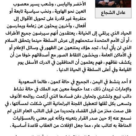
الأخضر واليابس ، وشعب يسير معصوب
العين نحو الهاوية ، ونخب سياسية تابعة أو
عادل الشجاع
متفرجة غير قادرة على تحويل الأقوال إلى
أفعال ، وآخرون يبحثون عن زعامة ويمارسون
الحياد الذي يرتقي إلى الخيانة ، يعتقدون أنهم سيرضون جميع الأطراف
، أو أن الأمم المتحدة ستحملهم إلى عرش السلطة حينما يتحقق السلام
الذي لن يأتي أبدا ، تجد هؤلاء يمتنعون عن الظهور في وسائل الإعلام أو
في الأماكن العامة ، ويخشون التقاط الصور مع أصدقائهم خوفا من أن
يكشف نفاقهم ، فهم يعلمون أن المنافقين في الدرك الأسفل يوم
القيامة وفي أعلى السلطة في الحياة الدنيا .
لا أحد ينشط في اليمن ، الجميع في حالة كمون ، طالما السعودية
والإمارات تريدان ذلك ، عدا حكومة معين عبد الملك في حالة نشاط
دائب تبيع وتشتري وتحاول دفن فسادها الذي أزكمت روائحه الأنوف
وتسعى بكل ثقلها لتعطيل اللجنة البرلمانية التي شكلت لمسآلتها ، في
ظل صمت مخز من قبل القضاء وتحديدا من قبل النائب العام الذي لم
نسمع عنه إلا حين صدر القرار بتعينه وكأنه غير معني بالمسؤليات
المناطة به كنائب عام ، مما جعل الإفلات من العقاب قاعدة أساسية .