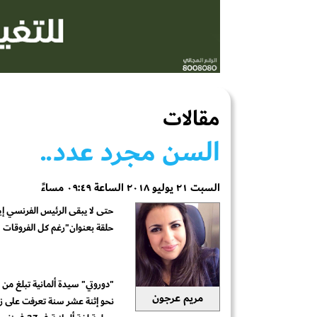
مقالات
السن مجرد عدد..
السبت ٢١ يوليو ٢٠١٨ الساعة ٠٩:٤٩ مساءً
حتى لا يبقى الرئيس الفرنسي إيم
حلقة بعنوان"رغم كل الفروقات 
مريم عرجون