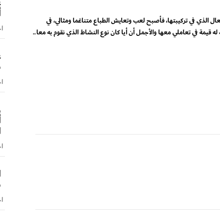
ع
أ
ال الذي في تركيبتها، فأصبح لعب وتعايش الطباع متناغما ومثالي، في
اخ
يمة في تعاملي معها والأجمل أن أيا كان نوع النشاط الذي نقوم به معا..
ع
ش
اخ
و
أ
ا
اخ
ا
س
اخ