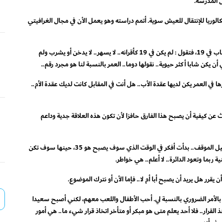
بكالوريا للإنتقال للعيش سوية. أتمم دراسته وهو يعمل الأن في مجال الغرافيتي
تجيب دوروتي عن سؤال ما الذي يجعل سيدة ناضجة تغرم بشاب في 19، فتقول : لم يكن في 19 كأقرانه.. لا يسهر.. لا يدخن أو يشرب ولم
أن يكن شابا أكثر حيوية.. نقولها دوما.. العمر بالنسبة لنا هو مجرد رقم..
ها في العمر يكن لديها عقدة الأب.. هل أنت في المقابل كانت لديك عقدة الأم..
ث عن كيفية أن يصبح هذا الفارق حافزا لأن تكون هذه العلاقة جدية وداعم
صديق فرانك يعلق على علاقة زميله بمدرسته : لم أستطيع تخيل الموقف.. بدأت أفكر في الوقت الذي سوف يصبح هو 35، حينها سوف تكن
ربما وتعود الدائرة.. لا أعلم.. هي خواطر.
 يقرر هل يريد أن يصبح أبا أم لا.. فإما الأن أو نترك الموضوع.
يس بالأمر الضروري بالنسبة لي. أحب الأطفال واللعب معهم، لكني أصبح سعيدا
لقرار.. فلا أحد يعلم متى هو مبكر أو متأخر اتخاذ قرار شيء ما.. هي أمور