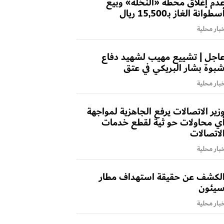
دم إغلاق محطة «النخلة» وبيع
سطوانة الغاز بـ15,500 ريال
بار محلية
اجل | تشييع مهيب لشهيد دفاع
بوة بشار البريكي في عتق
بار محلية
زير الاتصالات يرفع الجاهزية لمواجهة
ي محاولات حو ثية لقطع خدمات
لاتصالات
بار محلية
لكشف عن حقيقة استهداف مطار
يئون
بار محلية