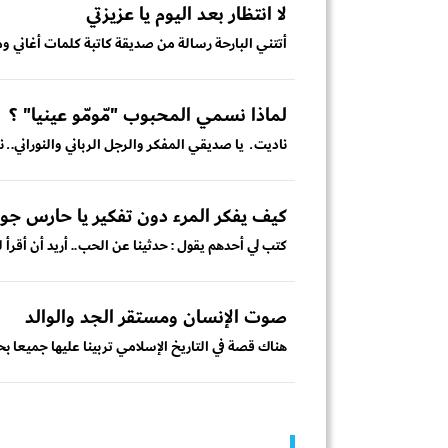
لا انتظار بعد اليوم يا عزيزتي
أتتني البارحة رسالة من صديقة كاتبة كلمات أغاني 
لماذا نسمي المحبوب "مّومّو عينيا" ؟
ناديت ـ يا صديقي المفكر والرجل الرباني والنوراني. ـ ن
كيف يفكر المرء دون تفكير يا حارس جوب
كتب لي أحدهم يقول : حدثينا عن الحب.. أريد أن أقرأ 
صوت الإنسان ومستقر الجد والوالد
هناك قصة في التاريخ الإسلامي تربينا عليها جميعا 