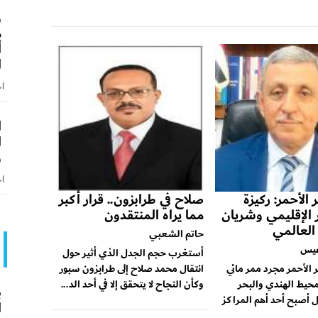
و
م
أ
ا
اخ
ا
ا
و
اخ
 الأحمر: ركيزة
صلاح في طرابزون.. قرار أكبر
ر الإقليمي وشريان
مما يراه المنتقدون
 العالمي
حاتم الشعبي
عيس
أستغرب حجم الجدل الذي أثير حول
ر الأحمر مجرد ممر مائي
انتقال محمد صلاح إلى طرابزون سبور
محيط الهندي والبحر
وكأن النجاح لا يتحقق إلا في أحد الد...
ب
 أصبح أحد أهم المراكز
ا