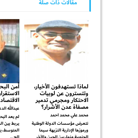
مقالات ذات صلة
لماذا تستهدفون الأخيار،
أمن البحر
وتتسترون عن لوبيات
الاستقرا
الاحتكار ومجرمي تدمير
الاقتصاد
مصفاة عدن الأشرار؟
عبدالله الد
محمد علي محمد احمد
لم يعد البح
تتعرض مؤسسات الدولة الوطنية
يربط بين ال
ورموزها الإدارية النزيهة سيما
المتوسط، بل
الجنوبية منها، بين الحين والآخر
الج...