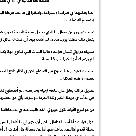
معلمة لغة ألمانية في 37 في نفس المدرسة.
أحبا بعضهما في فترات الإستراحة، وانتظرا إلى ما بعد مرحلة ال
وتصميم الإتصالات.
يفعل ذلك مطلقا يوم.. هادء.. لم أشعر يوما أني كنت له عائق في 
صديقة دوروتي تسأل فرانك : غالبا البنات التي تتزوج رجلا يكبر
ألم يزعجك أنها تكبرك ب 18 سنة.
يجيب : نعم كان هناك نوع من الإنزعاج لكن في إطار دافع للبح
لسيرورة هذه العلاقة..
هي بدأت في مرحلة الكبر وقلة الحركة.. وسوف يأتي هو بعشرينية 
عن موضوع الأولاد تقول دوروتي : لقد طلبت منه في بدء علاقتنا أن
يقول فرانك : أنا أحب الأطفال.. لكن أن يكون لي أنا أطفال ل
لحظة قدوم أهاليهم ليأخذوهم. أما عن مسألة هل أبكرت في أخذ ا