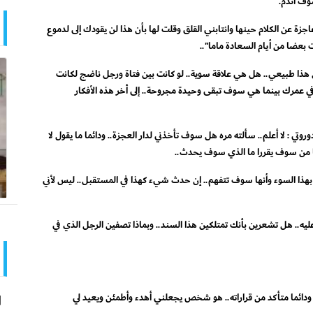
سوف أندم.
اجزة عن الكلام حينها وانتابني القلق وقلت لها بأن هذا لن يقودك إلى لدموع
 بعضا من أيام السعادة ماما"..
 هذا طبيعي.. هل هي علاقة سوية.. لو كانت بين فتاة ورجل ناضج لكانت
 عمرك بينما هي سوف تبقى وحيدة مجروحة.. إلى أخر هذه الأفكار
تي : لا أعلم.. سألته مره هل سوف تأخذني لدار العجزة.. ودائما ما يقول لا
هما من سوف يقررا ما الذي سوف يحدث..
لأمر بهذا السوء وأنها سوف تتفهم.. إن حدث شيء كهذا في المستقبل.. ليس لأني
عليه.. هل تشعرين بأنك تمتلكين هذا السند.. وبماذا تصفين الرجل الذي في
روي ودائما متأكد من قراراته.. هو شخص يجعلني أهدء وأطمئن ويعيد لي
ا