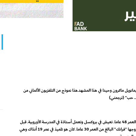
انويل ماكرون وحيدا في هذا المشهد.هذا نموذج من التلفزيون الألماني من
.. حب" (ترجمتي)
"دوروتي" سيدة ألمانية تبلغ من العمر 48 عاما. تعيش في بروكسل وتعمل أستاذة في المدرسة الأوروبية. قبل
نحو إثنة عشر سنة تعرفت على زوجها "فرانك" البالغ من العمر 30 عاما. كان هو تلميذ في عمر 19 أنذاك وهي