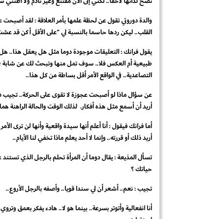
تضح لذاتها لاحقا.. لكني إلى الأن مقتنع وغير نادم ولا أظنني 
والدة دوروتي تقول عن لحظة علمها بأمر العلاقة : لقد أصبحت ع
القلب.. ليكن ردها حاسما بالنسبة لي "على الأقل أكن قد عشت
يقول فرانك : التعليقات موجودة دوما مثل هل يعقل هذا.. هل
طبيعية أم العكس فلا.. سوف تمل منها وتبحث لك عن شابة في
التصاعدية.. في الواقع الأمر أقل بساطة من كل هذا..
عن سؤال ماذا لو أصبحت عجوزة لا تقوى على الحركة.. تجيب دورو
أريد أن أسمع مثل هذه أفكار. لذلك الوقت والحالة الراهنة 
أما فرانك فيقول : أنا أعلم أنها سيدة واقعية وأنها لن ترى ا
أريد ذلك أو قررته.. وإنما لا أحد يعلم ماذا تخفي لنا الأيام..
تسأل المذيعة : يقال دوما أن المرأة تحلم بالرجل الذي تستند 
حياتك ؟
تجيب : نعم.. أشعر أن لي سندا قويا.. وأصفه بالرجل الأروع..
أنا انفعالية وأتوتر بسرعة.. بينما هو لا.. هادء يفكر بعمق وت