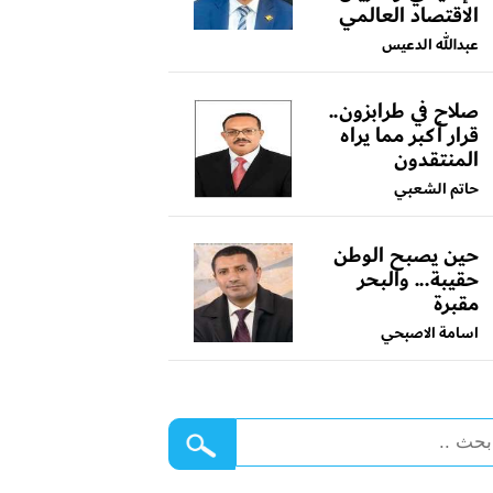
الاقتصاد العالمي
عبدالله الدعيس
صلاح في طرابزون..
قرار أكبر مما يراه
المنتقدون
حاتم الشعبي
حين يصبح الوطن
حقيبة... والبحر
مقبرة
اسامة الاصبحي