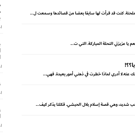
م
م
وملحنة. كنت قد قرأت لها سابقا بعضا من قصائدها وسمعت ل...
ب
اخ
ب
عم يا عزيزتي النحلة المباركة. التي ت...
ا
ا
ا؟؟!
اخ
لك عنه.لا أدري لماذا خطرت في ذهني أمور بعيدة. فهي...
ع
اخ
بحب شديد، وهي قصة إسلام بلال الحبشي. فكلنا يذكر كيف...
ع
ا
اخ