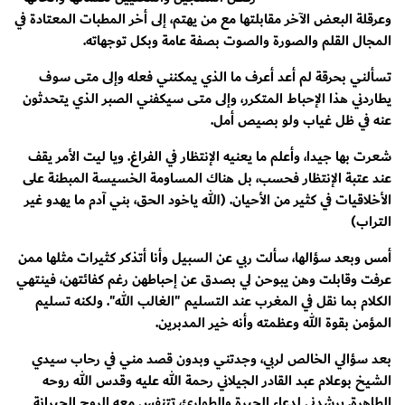
وعرقلة البعض الآخر مقابلتها مع من يهتم، إلى أخر المطبات المعتادة في
المجال القلم والصورة والصوت بصفة عامة وبكل توجهاته.
تسألني بحرقة لم أعد أعرف ما الذي يمكنني فعله وإلى متى سوف
يطاردني هذا الإحباط المتكرر، وإلى متى سيكفني الصبر الذي يتحدثون
عنه في ظل غياب ولو بصيص أمل.
شعرت بها جيدا، وأعلم ما يعنيه الإنتظار في الفراغ. ويا ليت الأمر يقف
عند عتبة الإنتظار فحسب، بل هناك المساومة الخسيسة المبطنة على
الأخلاقيات في كثير من الأحيان. (الله ياخود الحق، بني آدم ما يهدو غير
التراب)
أمس وبعد سؤالها، سألت ربي عن السبيل وأنا أتذكر كثيرات مثلها ممن
عرفت وقابلت وهن يبوحن لي بصدق عن إحباطهن رغم كفائتهن، فينتهي
الكلام بما نقل في المغرب عند التسليم "الغالب الله". ولكنه تسليم
المؤمن بقوة الله وعظمته وأنه خير المدبرين.
بعد سؤالي الخالص لربي، وجدتني وبدون قصد مني في رحاب سيدي
الشيخ بوعلام عبد القادر الجيلاني رحمة الله عليه وقدس الله روحه
الطاهرة. يرشدني لدعاء الحيرة والطوارئ، تتنفس معه الروح الحيرانة