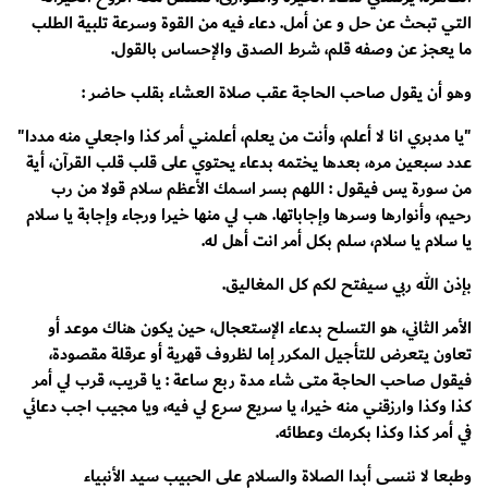
التي تبحث عن حل و عن أمل. دعاء فيه من القوة وسرعة تلبية الطلب
ما يعجز عن وصفه قلم، شرط الصدق والإحساس بالقول.
وهو أن يقول صاحب الحاجة عقب صلاة العشاء بقلب حاضر :
"يا مدبري انا لا أعلم، وأنت من يعلم، أعلمني أمر كذا واجعلي منه مددا"
عدد سبعين مره، بعدها يختمه بدعاء يحتوي على قلب قلب القرآن، أية
من سورة يس فيقول : اللهم بسر اسمك الأعظم سلام قولا من رب
رحيم، وأنوارها وسرها وإجاباتها. هب لي منها خيرا ورجاء وإجابة يا سلام
يا سلام يا سلام، سلم بكل أمر انت أهل له.
بإذن الله ربي سيفتح لكم كل المغاليق.
الأمر الثاني، هو التسلح بدعاء الإستعجال، حين يكون هناك موعد أو
تعاون يتعرض للتأجيل المكرر إما لظروف قهرية أو عرقلة مقصودة،
فيقول صاحب الحاجة متى شاء مدة ربع ساعة : يا قريب، قرب لي أمر
كذا وكذا وارزقني منه خيرا، يا سريع سرع لي فيه، ويا مجيب اجب دعائي
في أمر كذا وكذا بكرمك وعطائه.
وطبعا لا ننسى أبدا الصلاة والسلام على الحبيب سيد الأنبياء