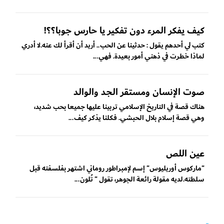
كيف يفكر المرء دون تفكير يا حارس جوبا؟؟!
كتب لي أحدهم يقول : حدثينا عن الحب.. أريد أن أقرأ لك عنه.لا أدري
لماذا خطرت في ذهني أمور بعيدة. فهي...
صوت الإنسان ومستقر الجد والوالد
هناك قصة في التاريخ الإسلامي تربينا عليها جميعا بحب شديد،
وهي قصة إسلام بلال الحبشي. فكلنا يذكر كيف...
عين اللص
"ماركوس أوريليوس" إسم لإمبراطور روماني اشتهر بفلسفته قبل
سلطته.لديه مقولة رائعة الجوهر، تقول " تُلون...