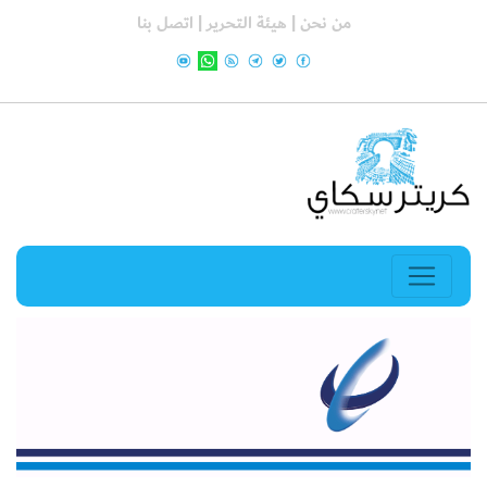
من نحن |
هيئة التحرير |
اتصل بنا