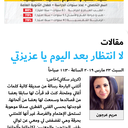
مقالات
لا انتظار بعد اليوم يا عزيزتي
السبت ٢٣ مارس ٢٠١٩ الساعة ١١:٣٠ صباحاً
(كريتر سكاي)خاص:
أتتني البارحة رسالة من صديقة كاتبة كلمات
أغاني وملحنة. كنت قد قرأت لها سابقا بعضا
من قصائدها وسمعت لها بعضا من ألحانها،
فوجدتها بحسي الفني الفطري صدقا موهوبة
تستحق الإهتمام والفرصة. غير أنها كلمتني
مريم عرجون
بحرقة وهي تفضفض لي ومعي عن توالي
رفض المنتجين والمعنيين لكلماتها وألحانها