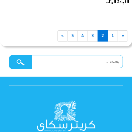
القيادة الرئا...
»
5
4
3
2
1
«