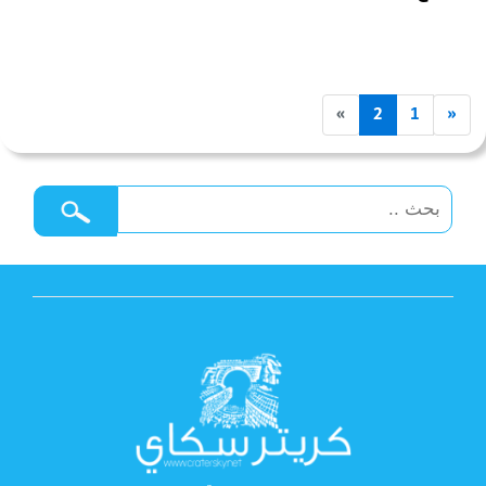
»
2
1
«