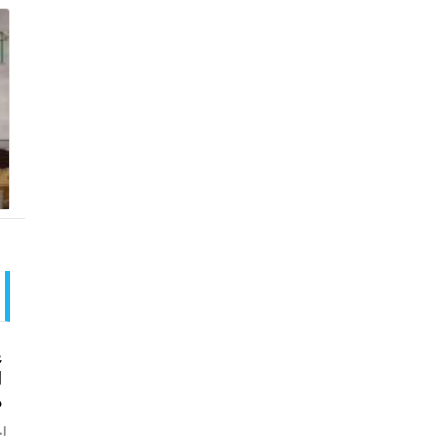
ع
ا
م
اخ