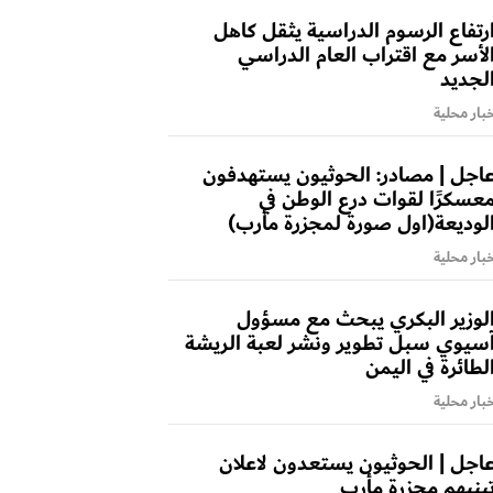
رتفاع الرسوم الدراسية يثقل كاهل
لأسر مع اقتراب العام الدراسي
لجديد
بار محلية
اجل | مصادر: الحوثيون يستهدفون
عسكرًا لقوات درع الوطن في
لوديعة(اول صورة لمجزرة مأرب)
بار محلية
لوزير البكري يبحث مع مسؤول
سيوي سبل تطوير ونشر لعبة الريشة
لطائرة في اليمن
بار محلية
اجل | الحوثيون يستعدون لاعلان
بنيهم مجزرة مأرب