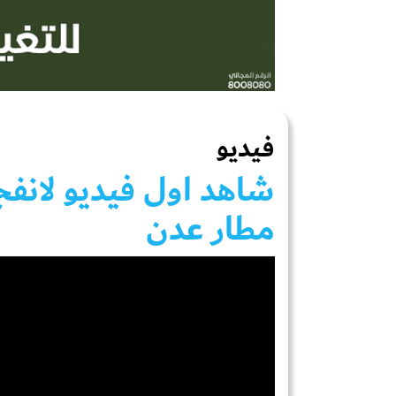
فيديو
شاهد اول فيديو لانفج
مطار عدن