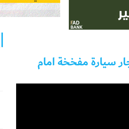
ار سيارة مفخخة امام