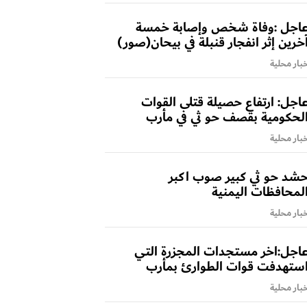
اجل :وفاة شخص وإصابة خمسة
خرين إثر انفجار قنبلة في بيحان(صور)
بار محلية
اجل: ارتفاع حصيلة قتلى القوات
لحكومية بقصف حو ثي في مأرب
بار محلية
شد حو ثي كبير صوب اكبر
لمحافظات اليمنية
بار محلية
اجل:اخر مستجدات المجزرة التي
ستهدفت قوات الطوارئ بمأرب
بار محلية