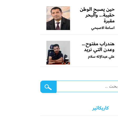
حين يصبح الوطن
حقيبة... والبحر
مقبرة
اسامة الاصبحي
هندراب مفتوح...
وعدن التي نريد
علي عبدالإله سلام
كاريكاتير