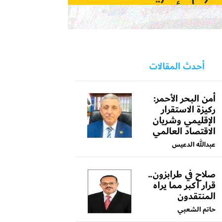
أحدث المقالات
أمن البحر الأحمر:
ركيزة الاستقرار
الإقليمي وشريان
الاقتصاد العالمي
عبدالله الدعيس
صلاح في طرابزون..
قرار أكبر مما يراه
المنتقدون
حاتم الشعبي