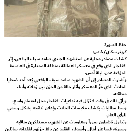
حفظ الصورة
كريتر سكاي/خاص:
كشفت مصادر محلية عن استشهاد الجندي صامد سيف اليافعي، إثر
الانفجار الذي وقع في معسكر العمالقة بمنطقة الممدارة في العاصمة
المؤقتة عدن، ليلة أمس.
وأشارت المصادر إلى أن الشهيد صامد سيف اليافعي يُعد أحد ضحايا
الحادث الذي هزّ المعسكر وأثار حالة من الحزن بين زملائه وأبناء
منطقته.
ويأتي ذلك في وقت لا تزال فيه تداعيات الانفجار محل اهتمام واسع،
وسط مطالبات بكشف ملابسات الحادث وإعلان نتائجه بشكل رسمي
للرأي العام.
وتداول ناشطون صوراً ومعلومات عن الشهيد، مستذكرين مناقبه
وسيرته، فيما عبّر أهالي وأصدقاء الفقيد عن بالغ حزنهم لفقدانه، سائلين