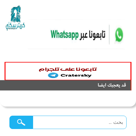
قد يعجبك ايضا