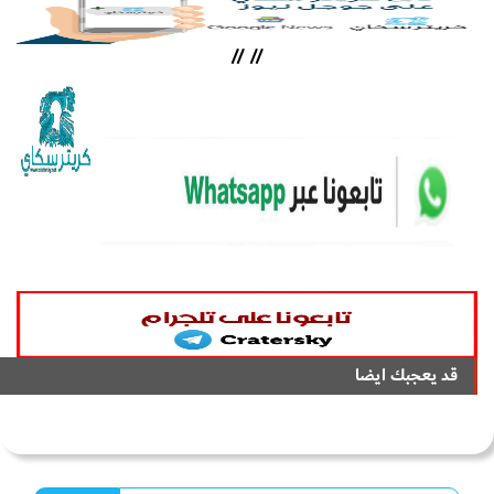
//
//
قد يعجبك ايضا