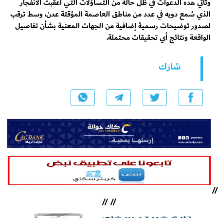
وتأتي هذه الدعوات في ظل حالة من التساؤلات التي أعقبت الانفجار
الذي سُمع دويه في عدد من مناطق العاصمة المؤقتة عدن، وسط ترقب
لصدور توضيحات رسمية إضافية من الجهات المعنية بشأن تفاصيل
الواقعة ونتائج أي تحقيقات محتملة.
شارك
//
//
//