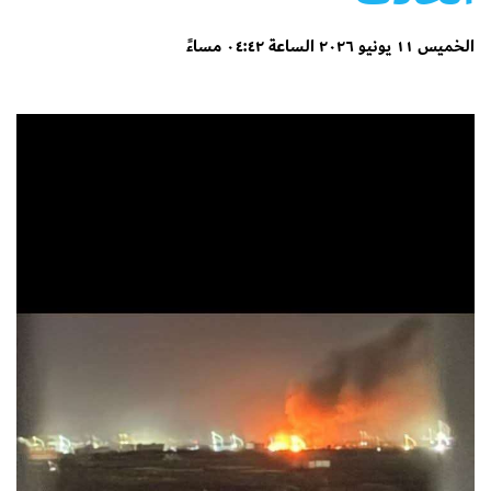
الخميس ١١ يونيو ٢٠٢٦ الساعة ٠٤:٤٢ مساءً