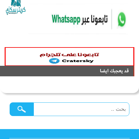
قد يعجبك ايضا