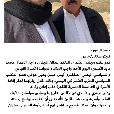
حفظ الصورة
كريتر سكاي/خاص:
قدم عضو مجلس الشورى الدكتور عدنان الجفري ورجل الأعمال محمد
قايد الأسدي، اليوم الأحد، واجب العزاء والمواساة لأسرة القيادي
والسياسي اليمني المخضرم أنيس حسن يحيى عوض، عضو المكتب
السياسي للحزب الاشتراكي اليمني، وذلك خلال زيارتهما لمقر إقامة
الأسرة في العاصمة المصرية القاهرة عقب إعلان وفاته.
وعبر الجفري والأسدي عن خالص تعازيهما وصادق مواساتهما لأبناء
الفقيد وأسرته ومحبيه، سائلين الله تعالى أن يتغمده بواسع رحمته
ومغفرته، وأن يسكنه فسيح جناته، ويلهم أهله وذويه الصبر والسلوان.