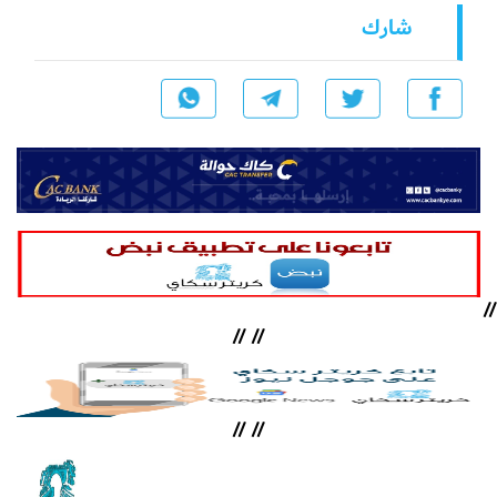
شارك
//
//
//
//
//