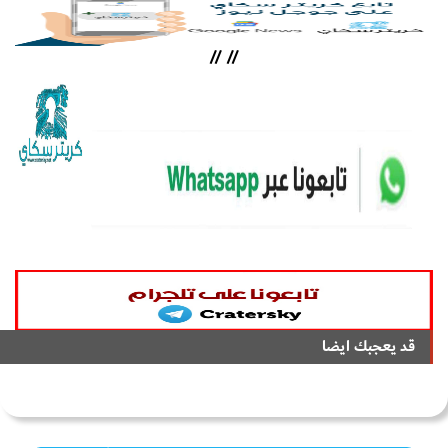
//
//
قد يعجبك ايضا