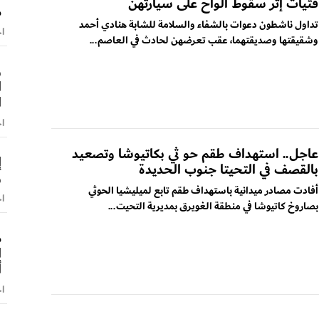
فتيات إثر سقوط ألواح على سيارتهن
م
تداول ناشطون دعوات بالشفاء والسلامة للشابة هنادي أحمد
اخ
وشقيقتها وصديقتهما، عقب تعرضهن لحادث في العاصم...
و
ا
ا
اخ
عاجل.. استهداف طقم حو ثي بكاتيوشا وتصعيد
إ
بالقصف في التحيتا جنوب الحديدة
و
أفادت مصادر ميدانية باستهداف طقم تابع لميليشيا الحوثي
اخ
بصاروخ كاتيوشا في منطقة الغويرق بمديرية التحيت...
م
ا
أ
اخ