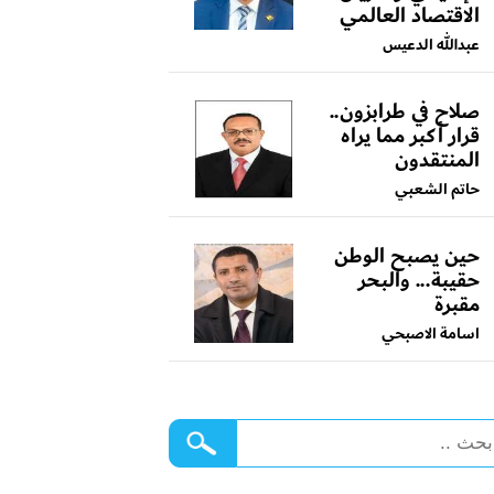
الاقتصاد العالمي
عبدالله الدعيس
صلاح في طرابزون..
قرار أكبر مما يراه
المنتقدون
حاتم الشعبي
حين يصبح الوطن
حقيبة... والبحر
مقبرة
اسامة الاصبحي