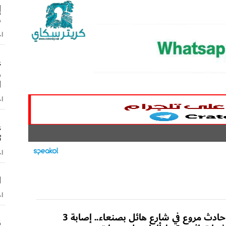
س
اخ
ع
و
ا
اخ
ع
ث
اخ
ا
اخ
حادث مروع في شارع هائل بصنعاء.. إصابة 3
ن