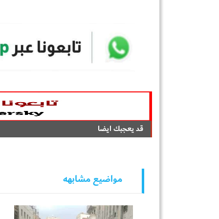
قد يعجبك ايضا
مواضيع مشابهه