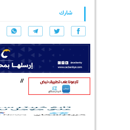
شارك
//