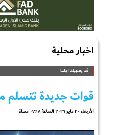
اخبار محلية
قد يعجبك ايضا
قوات جديدة تتسلم من
الأربعاء ٢٠ مايو ٢٠٢٦ الساعة ٠٧:١٨ مساءً