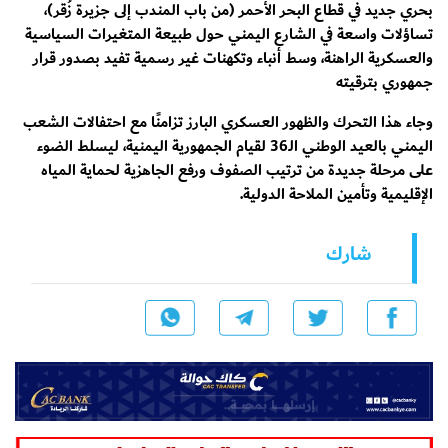
بحري جديد في قطاع البحر الأحمر (من باب المندب إلى جزيرة زُقر)،
تساؤلات واسعة في الشارع اليمني حول طبيعة المتغيرات السياسية
والعسكرية الراهنة، وسط أنباء وتكهنات غير رسمية تفيد بصدور قرار
جمهوري بترقيته
وجاء هذا التحرك والظهور العسكري البارز تزامنًا مع احتفالات الشعب
اليمني بالعيد الوطني الـ36 لقيام الجمهورية اليمنية، ليسلط الضوء
على مرحلة جديدة من ترتيب الصفوف ورفع الجاهزية لحماية المياه
الإقليمية وتأمين الملاحة الدولية.
شارك