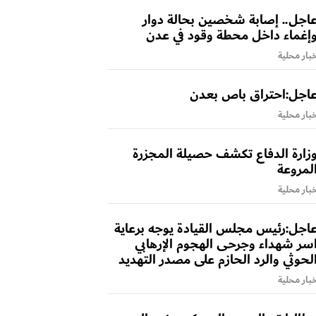
اجل.. إصابة شخصين بحالة دوار
إغماء داخل محطة وقود في عدن
بار محلية
اجل:احتراق باص بعدن
بار محلية
زارة الدفاع تكشف حصيلة المجزرة
لمروعة
بار محلية
اجل:رئيس مجلس القيادة يوجه برعاية
سر شهداء وجرحى الهجوم الإرهابي
لحوثي والرد الحازم على مصدر التهديد
بار محلية