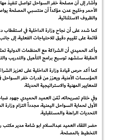
وأشار إلى أن مصلحة خفر السواحل تواصل تنفيذ مهام
الأحمر وخليج عدن، مؤكداً أن منتسبي المصلحة يواصل
والظروف الاستثنائية.
كما شدد على أن نجاح وزارة الداخلية في استقطاب دع
قائمة على تقييم دقيق للاحتياجات الفعلية، إلى جانب 
وأكد الحميدي أن الشراكة مع المنظمات الدولية تمثل 
المقبلة ستشهد توسيع برامج التأهيل والتدريب والتجه
كما أكد حرص قيادة وزارة الداخلية على تعزيز الشراك
المؤسسات الأمنية، ويعزز من قدرات خفر السواحل في 
للمعايير المهنية والاستراتيجية الحديثة.
وفي ختام تصريحاته، ثمّن العميد الحميدي جهود ضباط
الأول لحماية السواحل اليمنية، مجدداً التزام وزارة 
التحديات الراهنة والمستقبلية.
حضر اللقاء العميد عبدالسلام ابو شامة مدير مكتب 
التخطيط بالمصلحة.