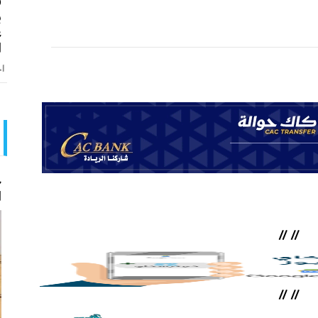
ق
ب
ع
ا
اخ
ح
ا
//
//
//
//