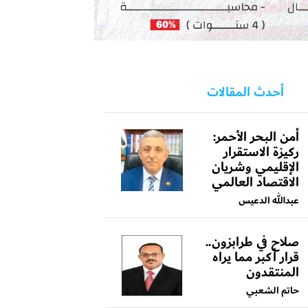
أحدث المقالات
أمن البحر الأحمر:
ركيزة الاستقرار
الإقليمي وشريان
الاقتصاد العالمي
عبدالله الدعيس
صلاح في طرابزون..
قرار أكبر مما يراه
المنتقدون
حاتم الشعبي