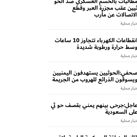
طالبات بالحسم العسكري ضد الحو
يين عقب مجزرة العبر وقطع
لاتصالات عن مأرب
بار محلية
انقطاعات الكهرباء تتجاوز 10 ساعات
سط حرارة ورطوبة شديدة
بار محلية
حفي:الحوثيين يستهدفون اليمنيين
يسوقون الذرائع للهروب من الجريمة
بار محلية
اجل:جرحى بينهم يمني بقصف حو ثي
لى السعودية
بار محلية