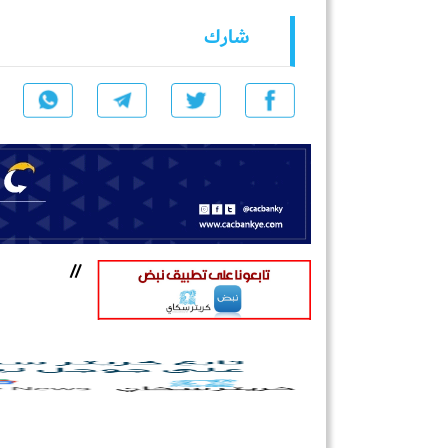
شارك
//