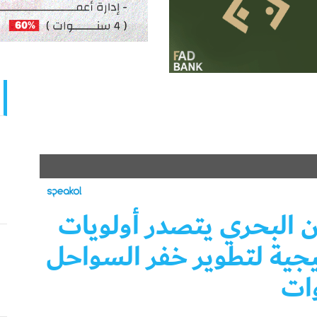
ن البحري يتصدر أولويات
يجية لتطوير خفر السواحل
ات