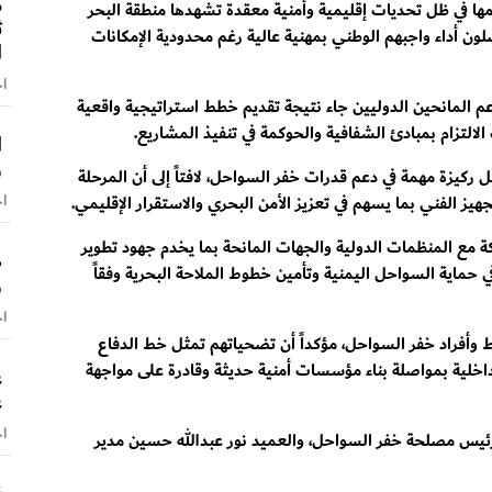
م
ها في ظل تحديات إقليمية وأمنية معقدة تشهدها منطقة البحر
ث
ون أداء واجبهم الوطني بمهنية عالية رغم محدودية الإمكانات
ا
اخ
م المانحين الدوليين جاء نتيجة تقديم خطط استراتيجية واقعية
الالتزام بمبادئ الشفافية والحوكمة في تنفيذ المشاريع.
و
ركيزة مهمة في دعم قدرات خفر السواحل، لافتاً إلى أن المرحلة
اخ
يز الفني بما يسهم في تعزيز الأمن البحري والاستقرار الإقليمي.
ة مع المنظمات الدولية والجهات المانحة بما يخدم جهود تطوير
ص
حماية السواحل اليمنية وتأمين خطوط الملاحة البحرية وفقاً
و
اخ
 وأفراد خفر السواحل، مؤكداً أن تضحياتهم تمثل خط الدفاع
الداخلية بمواصلة بناء مؤسسات أمنية حديثة وقادرة على مواجهة
ع
ع
اخ
رئيس مصلحة خفر السواحل، والعميد نور عبدالله حسين مدير