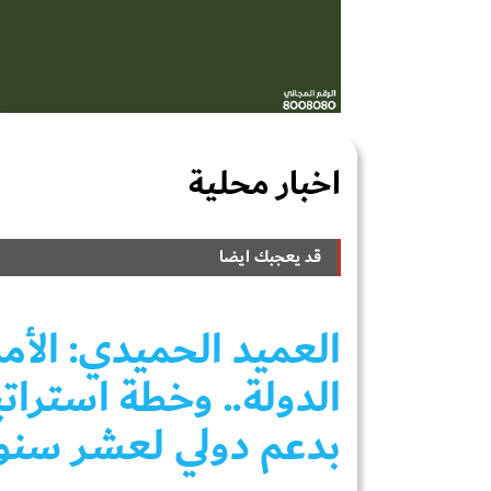
اخبار محلية
قد يعجبك ايضا
العميد الحميدي: الأم
الدولة.. وخطة استرات
بدعم دولي لعشر سنو