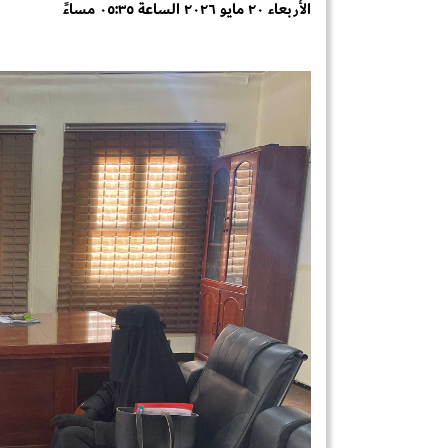
الأربعاء ٢٠ مايو ٢٠٢٦ الساعة ٠٥:٣٥ مساءً