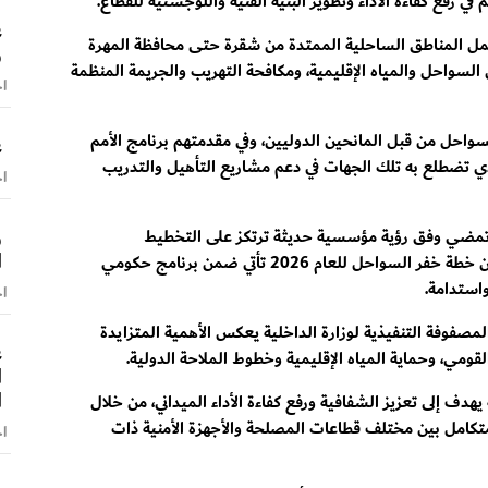
 في رفع كفاءة الأداء وتطوير البنية الفنية واللوجستية للقطاع.
ع
تشمل المناطق الساحلية الممتدة من شقرة حتى محافظة المهرة
و
السواحل والمياه الإقليمية، ومكافحة التهريب والجريمة المنظمة
اخ
سواحل من قبل المانحين الدوليين، وفي مقدمتهم برنامج الأمم
ع
 UNDP ومنظمة UNOPS، والدور الذي تضطلع به تلك الجهات في دعم مشاريع التأهيل والتدريب
اخ
و
ة تمضي وفق رؤية مؤسسية حديثة ترتكز على التخطيط
ا
الاستراتيجي بعيداً عن المعالجات الآنية، مشيراً إلى أن خطة خفر السواحل للعام 2026 تأتي ضمن برنامج حكومي
استدامة.
اخ
وفة التنفيذية لوزارة الداخلية يعكس الأهمية المتزايدة
ع
لقومي، وحماية المياه الإقليمية وخطوط الملاحة الدولية.
ا
ا
هدف إلى تعزيز الشفافية ورفع كفاءة الأداء الميداني، من خلال
تكامل بين مختلف قطاعات المصلحة والأجهزة الأمنية ذات
اخ