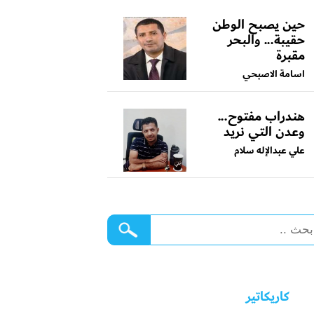
حين يصبح الوطن
حقيبة... والبحر
مقبرة
اسامة الاصبحي
هندراب مفتوح...
وعدن التي نريد
علي عبدالإله سلام
كاريكاتير