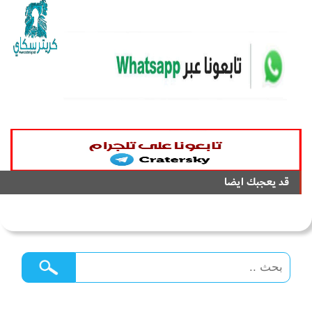
قد يعجبك ايضا