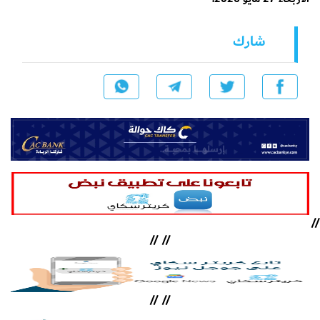
شارك
//
//
//
//
//