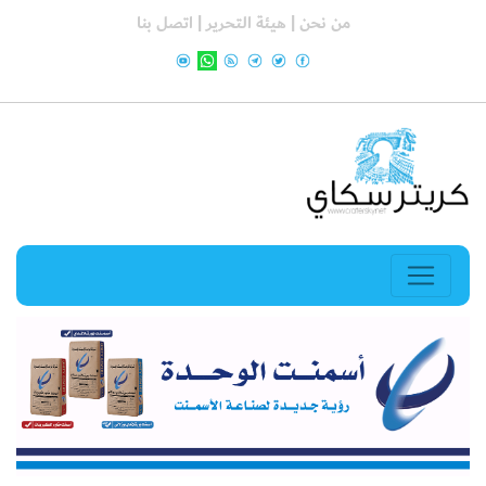
من نحن |
هيئة التحرير |
اتصل بنا