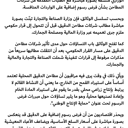
الوزاري متسقة بصورة مباشرة مع الطلبات المقدمة من شركات
المطاحن بشأن فرض رسوم إضافية على الواردات المنافسة.
وبحسب تسلسل الوثائق، فإن وزارة الصناعة والتجارة تبنّت بصورة
مباشرة مطالب شركات مطاحن الدقيق، قبل أن تتحول إلى قرار حكومي
ملزم جرى تعميمه عبر وزارة المالية ومصلحة الجمارك.
كما تفتح الوثائق باب التساؤلات حول مدى تأثير شركات مطاحن
الدقيق على مسار القرار الحكومي، بعد أن انتقلت مطالبها سريعاً من
مذكرات مرفوعة إلى قرارات تنفيذية شملت الصناعة والتجارة والمالية
والجمارك.
ويأتي ذلك في وقت يرى فيه مراقبون أن مطاحن الدقيق المحلية تعتمد
أساساً على استيراد القمح من الخارج، ما يعني أن النشاط القائم لا
يرتبط بإنتاج زراعي محلي بقدر ما يقوم على استيراد المادة الخام
وإعادة تصنيعها محلياً، وهو ما يثير تساؤلات حول مبررات فرض
الرسوم تحت عنوان “حماية الإنتاج الوطني”.
ويحذر اقتصاديون من أن فرض رسوم إضافية على الدقيق قد ينعكس
بصورة مباشرة على أسعار السلع الأساسية، ويضاعف الأعباء المعيشية