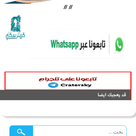
//
//
قد يعجبك ايضا