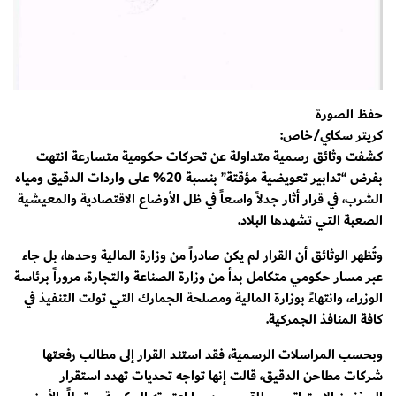
حفظ الصورة
كريتر سكاي/خاص:
كشفت وثائق رسمية متداولة عن تحركات حكومية متسارعة انتهت
بفرض “تدابير تعويضية مؤقتة” بنسبة 20% على واردات الدقيق ومياه
الشرب، في قرار أثار جدلاً واسعاً في ظل الأوضاع الاقتصادية والمعيشية
الصعبة التي تشهدها البلاد.
وتُظهر الوثائق أن القرار لم يكن صادراً من وزارة المالية وحدها، بل جاء
عبر مسار حكومي متكامل بدأ من وزارة الصناعة والتجارة، مروراً برئاسة
الوزراء، وانتهاءً بوزارة المالية ومصلحة الجمارك التي تولت التنفيذ في
كافة المنافذ الجمركية.
وبحسب المراسلات الرسمية، فقد استند القرار إلى مطالب رفعتها
شركات مطاحن الدقيق، قالت إنها تواجه تحديات تهدد استقرار