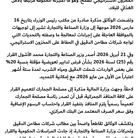
المخزون الاستراتيجي للقمح، وهو ما اعتبرته الحكومة مرتبطاً بالأمن
الغذائي للبلاد.
وتضمنت الوثائق مذكرة صادرة من مكتب رئيس الوزراء بتاريخ 16
مارس 2026 موجهة إلى وزارة الصناعة والتجارة، تشير إلى توجيهات
بالموافقة العاجلة على إجراءات لمعالجة ما وصفته بالتحديات التي
تواجه شركات مطاحن الدقيق في الحفاظ على المخزون الاستراتيجي.
وفي 21 أبريل 2026، أصدر وزير الصناعة والتجارة محمد الأشول القرار
رقم (25) لسنة 2026 بشأن فرض تدابير تعويضية مؤقتة بنسبة 20%
على بعض الواردات، شملت الدقيق ومياه الشرب، لمدة ستة أشهر
اعتباراً من الأول من مايو 2026، مع إمكانية التمديد.
لاحقاً، وجهت وزارة المالية مذكرة إلى مصلحة الجمارك لتعميم القرار
على كافة المنافذ الجمركية، قبل أن تصدر رئاسة مصلحة الجمارك
تعميماً رسمياً يلزم المنافذ بتنفيذ القرار واحتساب الرسوم الإضافية
وفق سعر الصرف المعتمد من البنك المركزي.
وتكشف الوثائق تقاطعاً واضحاً بين مطالب شركات مطاحن الدقيق
وتحركات وزارة الصناعة والتجارة، إذ جاءت المراسلات الحكومية والقرار