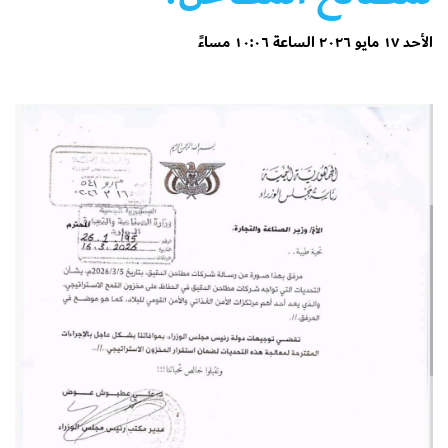
الأحد ١٧ مايو ٢٠٢٦ الساعة ١٠:٠٦ مساءً