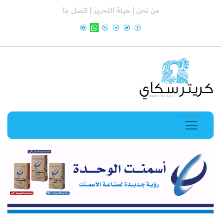
من نحن |
هيئة التحرير |
اتصل بنا