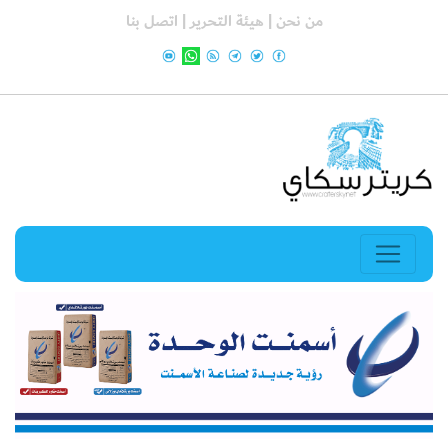
من نحن |
هيئة التحرير |
اتصل بنا