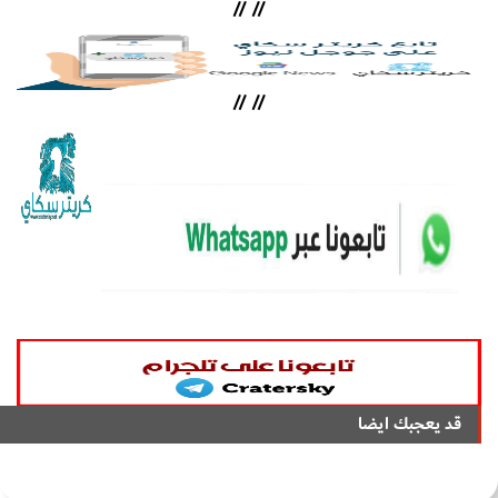
//
//
//
//
قد يعجبك ايضا