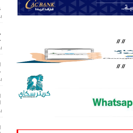
ع
اخ
م
ج
//
//
اخ
ا
//
//
ض
اخ
ا
ا
اخ
ا