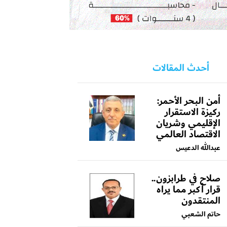
أحدث المقالات
أمن البحر الأحمر:
ركيزة الاستقرار
الإقليمي وشريان
الاقتصاد العالمي
عبدالله الدعيس
صلاح في طرابزون..
قرار أكبر مما يراه
المنتقدون
حاتم الشعبي