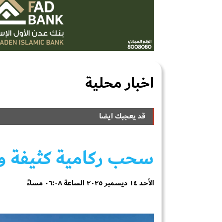
اخبار محلية
قد يعجبك ايضا
سحب ركامية كثيفة و
الأحد ١٤ ديسمبر ٢٠٢٥ الساعة ٠٦:٠٨ مساءً