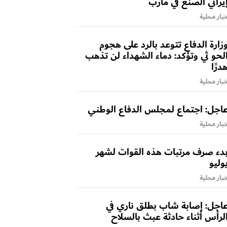
يراني الصنع في مأرب
بار محلية
زارة الدفاع تتوعد بالرد على هجوم
لحو ثي وتؤكد: دماء الشهداء لن تذهب
درًا
بار محلية
اجل: اجتماع لمجلس الدفاع الوطني
بار محلية
دء صرف مرتبات هذه القوات لشهر
وليو
بار محلية
اجل: إصابة شاب بطلق ناري في
لرأس أثناء حادثة عبث بالسلاح