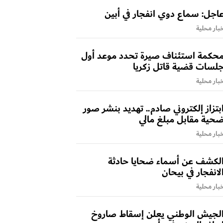
اجل: سماع دوي انفجار في أبين
بار محلية
حكمة استئناف صيرة تحدد موعد أول
لسات قضية قاتل زكريا
بار محلية
بتزاز إلكتروني صادم.. تهديد بنشر صور
حية مقابل مبلغ مالي
بار محلية
لكشف عن أسماء ضحايا حادثة
لانفجار في بيحان
بار محلية
لجيش الوطني يعلن إسقاط صاروخ