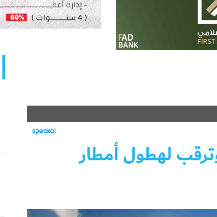
ترقب لهطول أمطار