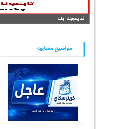
قد يعجبك ايضا
مواضيع مشابهه