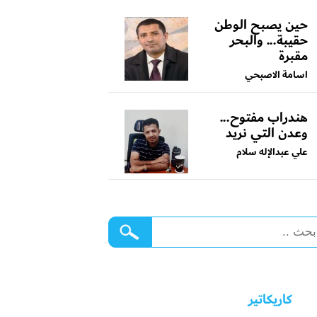
حين يصبح الوطن
حقيبة... والبحر
مقبرة
اسامة الاصبحي
هندراب مفتوح...
وعدن التي نريد
علي عبدالإله سلام
كاريكاتير