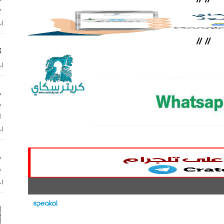
ب
اخ
//
//
ت
اخ
ص
ب
ف
اخ
ن
و
اخ
إ
أ