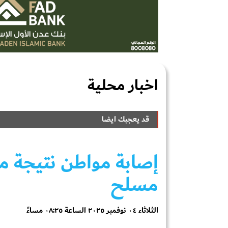
اخبار محلية
قد يعجبك ايضا
إصابة مواطن نتيجة 
مسلح
الثلاثاء ٠٤ نوفمبر ٢٠٢٥ الساعة ٠٨:٢٥ مساءً