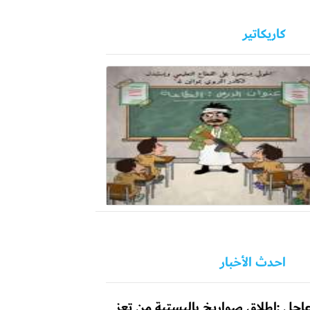
كاريكاتير
احدث الأخبار
اجل :إطلاق صواريخ باليستية من تعز