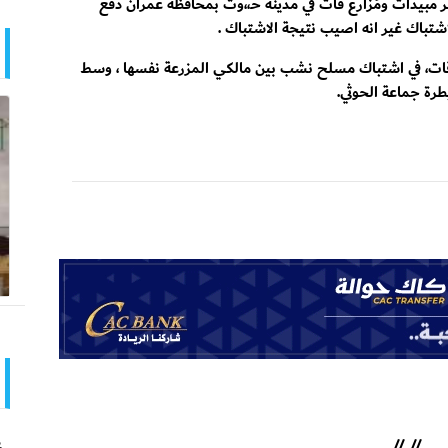
مبيدات ومُزارع قات في مدينة حـ،،وث بمحافظة عمران دفع
باك غير انه اصيب نتيجة الاشتباك .
ة قات، في اشتباك مسلح نشب بين مالكي المزرعة نفسها ، وسط
رة جماعة الحوثي.
ع
//
//