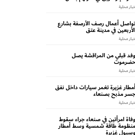
بار محلية
واصل أعمال رصف الأرصفة بشارع
لأربعين في مدينة عتق
بار محلية
فد قبلي من المراقشة يصل
ضرموت
بار محلية
مطار غزيرة تغمر سيارات داخل نفق
سر مذبح بصنعاء
بار محلية
فاة امرأتين في صنعاء جراء سقوط
نظومة طاقة شمسية وسط أمطار
سيول غزيرة