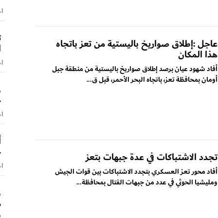
اخ
ت
عاجل :إطلاق صواريخ باليستية من تعز باتجاه
ا
هذا المكان
اخ
أفاد شهود عيان برصد إطلاق صواريخ باليستية من منطقة جبل
أومان بمحافظة تعز، باتجاه البحر الأحمر، قبل ق...
و
ح
اخ
أ
ج
تجدد الاشتباكات في عدة جبهات بتعز
اخ
أفاد محور تعز العسكري بتجدد الاشتباكات بين قوات الجيش
ومليشيا الحوثي في عدد من جبهات القتال بمحافظة...
و
م
و