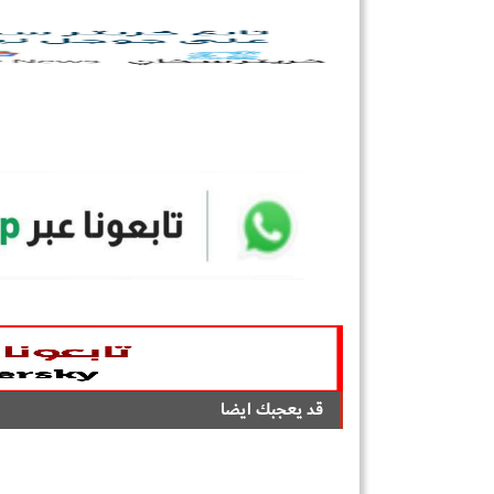
قد يعجبك ايضا