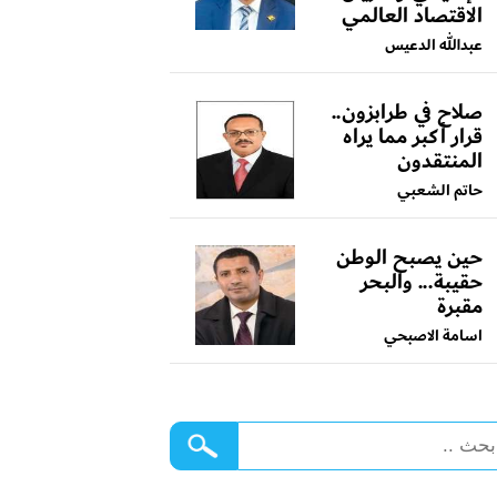
الاقتصاد العالمي
عبدالله الدعيس
صلاح في طرابزون..
قرار أكبر مما يراه
المنتقدون
حاتم الشعبي
حين يصبح الوطن
حقيبة... والبحر
مقبرة
اسامة الاصبحي