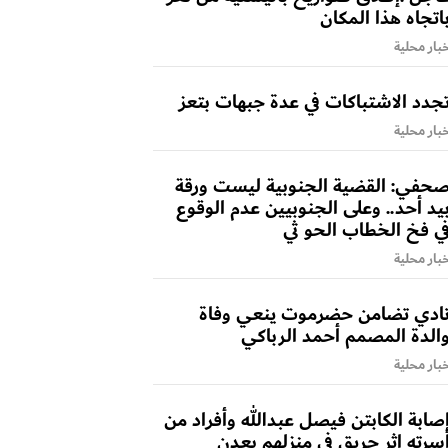
اتجاه هذا المكان
بار محلية
جدد الاشتباكات في عدة جبهات بتعز
بار محلية
حفي: القضية الجنوبية ليست ورقة
يد أحد.. وعلى الجنوبيين عدم الوقوع
ي فخ الخطاب الحو ثي
بار محلية
ادي تضامن حضرموت ينعي وفاة
الدة المصمم أحمد الرباكي
بار محلية
صابة الكابتن فيصل عبدالله وأفراد من
سرته إثر حريق في منزلهم بعدن