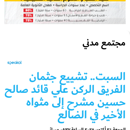
مجتمع مدني
السبت.. تشييع جثمان
الفريق الركن علي قائد صالح
حسين مشرح إلى مثواه
الأخير في الضالع
الجمعة ٣١ أكتوبر ٢٠٢٥ الساعة ٠٨:٣٧ مساءً