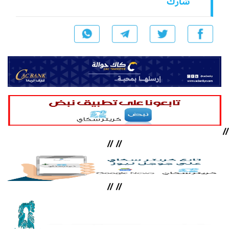
شارك
//
//
//
//
//