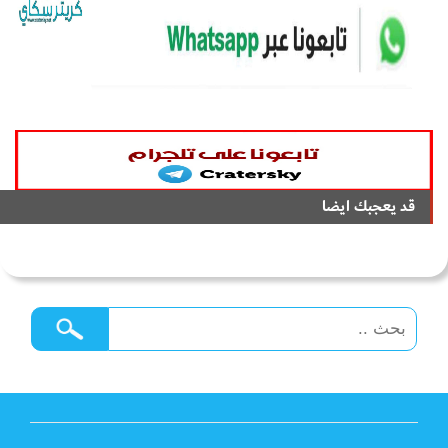
قد يعجبك ايضا