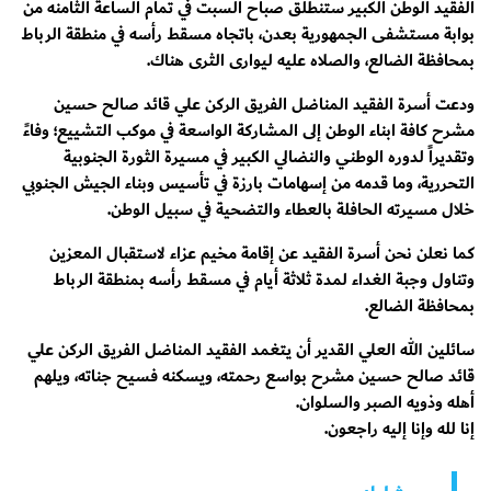
الفقيد الوطن الكبير ستنطلق صباح السبت في تمام الساعة الثامنه من
بوابة مستشفى الجمهورية بعدن، باتجاه مسقط رأسه في منطقة الرباط
بمحافظة الضالع، والصلاه عليه ليوارى الثرى هناك.
ودعت أسرة الفقيد المناضل الفريق الركن علي قائد صالح حسين
مشرح كافة ابناء الوطن إلى المشاركة الواسعة في موكب التشييع؛ وفاءً
وتقديراً لدوره الوطني والنضالي الكبير في مسيرة الثورة الجنوبية
التحررية، وما قدمه من إسهامات بارزة في تأسيس وبناء الجيش الجنوبي
خلال مسيرته الحافلة بالعطاء والتضحية في سبيل الوطن.
كما نعلن نحن أسرة الفقيد عن إقامة مخيم عزاء لاستقبال المعزين
وتناول وجبة الغداء لمدة ثلاثة أيام في مسقط رأسه بمنطقة الرباط
بمحافظة الضالع.
سائلين الله العلي القدير أن يتغمد الفقيد المناضل الفريق الركن علي
قائد صالح حسين مشرح بواسع رحمته، ويسكنه فسيح جناته، ويلهم
أهله وذويه الصبر والسلوان.
إنا لله وإنا إليه راجعون.