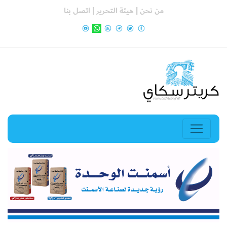
من نحن |
هيئة التحرير |
اتصل بنا