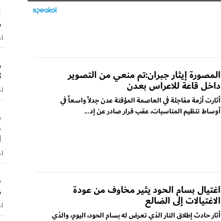
ل
م
اخ
م
المصورة إيثار جبران:تم منعي من التصوير
ت
داخل قاعة للاعراس بعدن
اخ
​أثارت أزمة مفاجئة في العاصمة المؤقتة عدن جدلاً واسعاً في
أوساط تنظيم المناسبات، عقب قرار صادر عن إد...
س
ا
اخ
ن
اغتيال بسام الحود يثير مخاوف من عودة
م
الاغتيالات إلى الضالع
اخ
أثار حادث إطلاق النار الذي تعرض له بسام الحود، اليوم، والذي