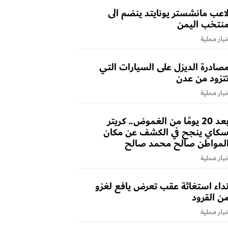
اعب مانشستر يونايتد ينضم الى
نتخب اليمن
بار محلية
صادرة الديزل على السيارات التي
تزود من عدن
بار محلية
بعد 20 يومًا من الغموض.. كريتر
كاي ينجح في الكشف عن مكان
لمواطن صالح محمد صالح
بار محلية
داء استغاثة عقب تعرض يافع لغزو
ن القرود
بار محلية