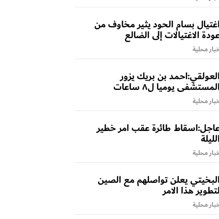
غتيال بسام الحود يثير مخاوف من
ودة الاغتيالات إلى الضالع
بار محلية
لعولقي:احمد بن بريك يزور
لمستشفى يوميا ل٨ ساعات
بار محلية
اجل:اسقاط طائرة عقب امر خطير
لليلة
بار محلية
لبخيتي يعلن تواصلهم مع الصين
تطوير هذا الامر
بار محلية