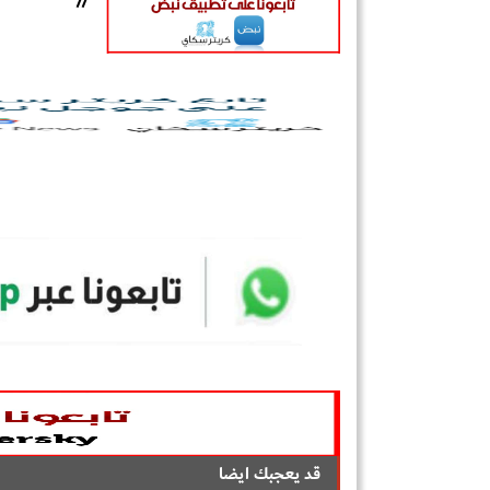
//
قد يعجبك ايضا