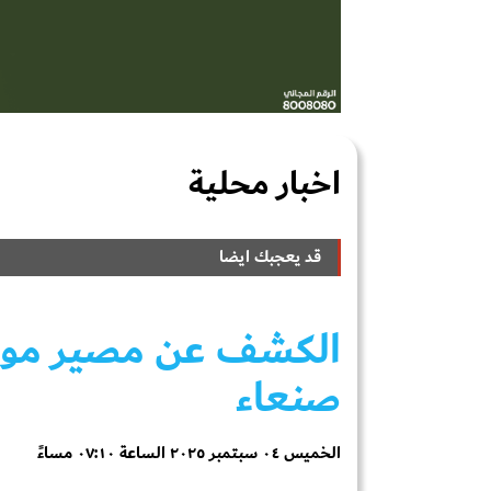
اخبار محلية
قد يعجبك ايضا
الكشف عن مصير موظف
صنعاء
الخميس ٠٤ سبتمبر ٢٠٢٥ الساعة ٠٧:١٠ مساءً