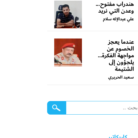
هندراب مفتوح...
وعدن التي نريد
علي عبدالإله سلام
عندما يعجز
الخصوم عن
مواجهة الفكرة…
يلجؤون إلى
الشتيمة
سعيد الحريري
كاريكاتير