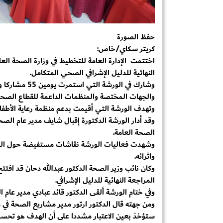
حفظ الصورة
كريتر سكاي/خاص:
اختتمت الإدارة العامة للتخطيط في وزارة الصحة ال
النهائية للدليل الإشرافي الصحي المتكامل.
وشارك في الور
والجهات المختصة والمنظمات الداعمة للقطاع الصح
وتهدف الورشة التي أقيمت بدعم منظمة رعاية الأطف
وقد أدار الورشة الدكتورة إقبال شايف مدير عام الصحة
الصحة العامة.
وشهدت فعاليات الورشة نقاشات مستفيضة حول الدلي
واثرائه.
وكان نائب وزير الصحة الدكتور عبدالله دحان قد افتتح
المراجعة النهائية للدليل الإشرافي.
وفي ختام الورشة ألقى الدكتور قائد عبادي مدير عام
ومن جهته قال الدكتور ارتور مدير مشاريع الصحة في 
ستؤخذ بعين الاعتبار مشددا على أن الهدف هو تحسي