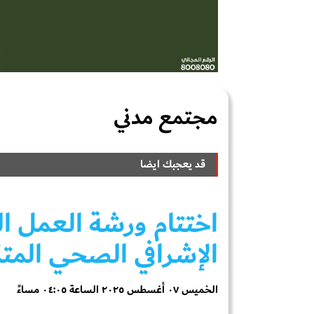
مجتمع مدني
قد يعجبك ايضا
اختتام ورشة العمل ال
الإشرافي الصحي المت
الخميس ٠٧ أغسطس ٢٠٢٥ الساعة ٠٤:٠٥ مساءً