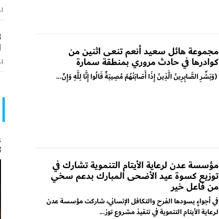
اخ
ت
ا
مجموعة هائل سعيد أنعم تنعى اثنين من
كوادرها في حادث مروري بمنطقة سمارة
اخ
(وَبَشِّرِ الصَّابِرِينَ الَّذِينَ إِذَا أَصَابَتْهُمْ مُصِيبَةٌ قَالُوا إِنَّا لِلَّهِ وَإِنّ...
ع
ث
مؤسسة عدن لرعاية الأيتام التنموية تشارك في
توزيع كسوة عيد الأضحى المبارك بدعم سخي
من فاعل خير
في أجواءٍ يسودها الفرح والتكافل الإنساني، شاركت مؤسسة عدن
لرعاية الأيتام التنموية في تنفيذ مشروع توز...