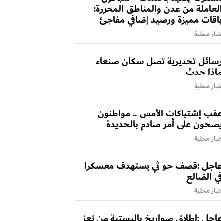
لعاملة من عدن والمناطق المحررة:
اقات مميزة ورصيد إضافي مفاجئ
بار محلية
سائل تحذيرية تصل سكان صنعاء
اذا حدث
بار محلية
قب إشتباكات الأمس .. مواطنون
صحون على أمر صادم بالحديدة
بار محلية
اجل :قصف حو ثي يستهدف معسكرا
ي الضالع
بار محلية
اجل :إطلاق صواريخ باليستية من تعز