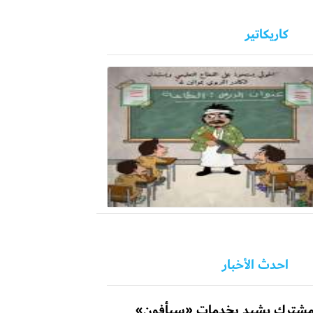
كاريكاتير
احدث الأخبار
شترك يشيد بخدمات «سبأفون»