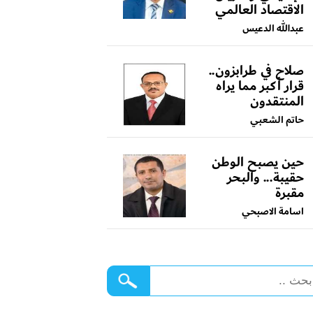
الاقتصاد العالمي
عبدالله الدعيس
صلاح في طرابزون..
قرار أكبر مما يراه
المنتقدون
حاتم الشعبي
حين يصبح الوطن
حقيبة... والبحر
مقبرة
اسامة الاصبحي