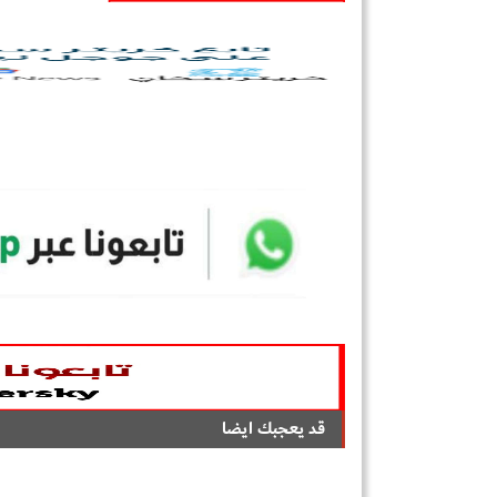
قد يعجبك ايضا