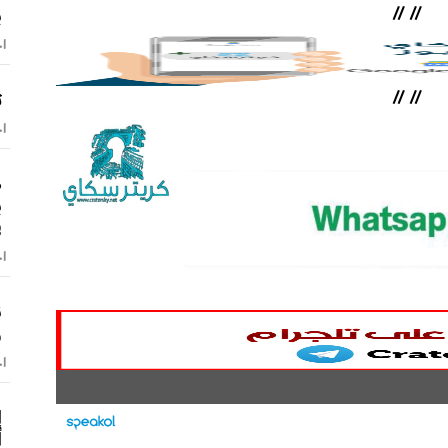
ب
//
//
اخ
ت
//
//
اخ
ص
ب
ف
اخ
ن
و
اخ
إ
أ