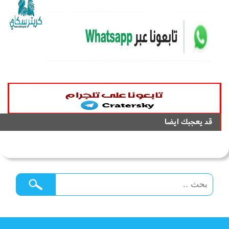
قد يعجبك ايضا