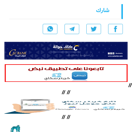
شارك
//
//
//
//
//