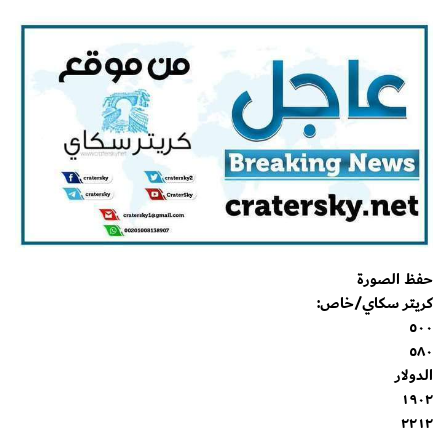
حفظ الصورة
كريتر سكاي/خاص:
٥٠٠
٥٨٠
الدولار
١٩٠٢
٢٢١٢