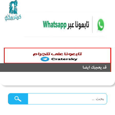
قد يعجبك ايضا