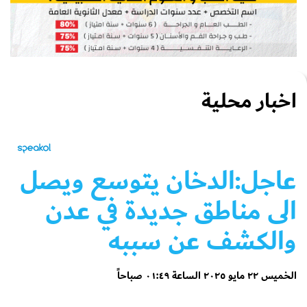
اخبار محلية
عاجل:الدخان يتوسع ويصل
الى مناطق جديدة في عدن
والكشف عن سببه
الخميس ٢٢ مايو ٢٠٢٥ الساعة ٠١:٤٩ صباحاً