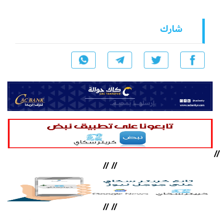
شارك
//
//
//
//
//