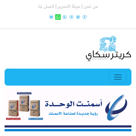
من نحن |
هيئة التحرير |
اتصل بنا