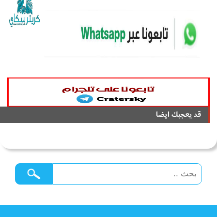
قد يعجبك ايضا