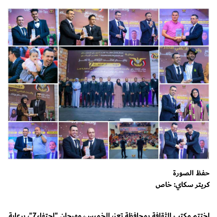
حفظ الصورة
كريتر سكاي: خاص
اختتم مكتب الثقافة بمحافظة تعز، الخميس، مهرجان "احتفاء7"، برعاية