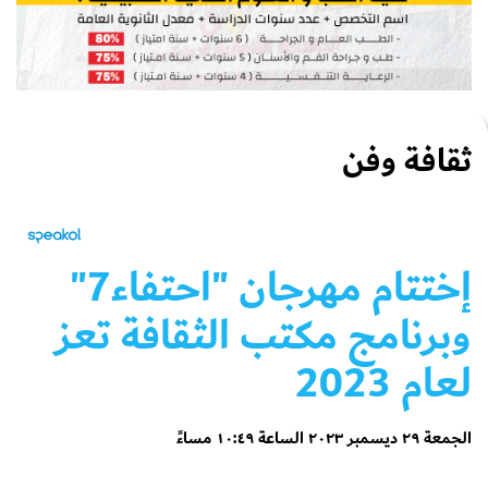
ثقافة وفن
إختتام مهرجان "احتفاء7"
وبرنامج مكتب الثقافة تعز
لعام 2023
الجمعة ٢٩ ديسمبر ٢٠٢٣ الساعة ١٠:٤٩ مساءً