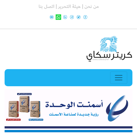
من نحن |
هيئة التحرير |
اتصل بنا