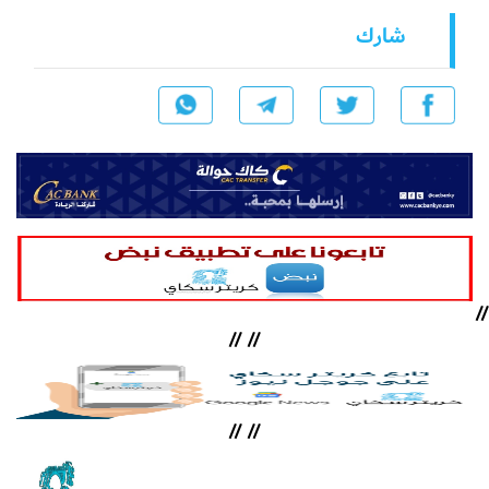
شارك
//
//
//
//
//