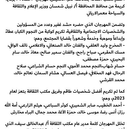
كريمة من محافظ المحافظة أ/ نبيل شمسان ووزير الإعلام والثقافة
والسياحة معمرالارياني
وتضمن المهرجان، الذي حضره حشد غفير وعدد من المسؤولين
والشخصيات الاجتماعية والثقافية، تكريم كوكبة من النجوم الكبار، عطاءً
وإبداعاً وموهبةً وخدمةً وشعوراً بقضايا المجتمع، وهم:
- المخرج وليد العلفي، والفنان خالد الصنعاني، والاعلامي نائف الوافي،
مسك المقرمي، صباح راجح، والفنان سمير صالح، معاذ خالد، سام
البحيري، حمزة مصطفى،
حسام شهاب،النجم محمد الأموي، النجم حسام الشراعي، صلاح
الرحال، فهد المخلافي، فيصل العسالي، هشام السمان، نعائم خالد،
محمد القرشي
كما تم تكريم أفضل شخصيات طاقم وفريق مكتب الثقافة بـتعز لعام
2023م، وهم:
- أحمد الخطيب، صابر الشميري، كوثر السباعي، هيثم الزارعي، أمة الله
رزاز، أنس رضا، موسى خالد، حمزة الآغا، محمد جمال، البراء مخارش
تخلل المهرجان كلمة مدير عام مكتب الثقافة أ/ عبدالخالق سيف، الذي