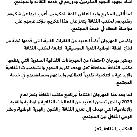
أشاد بجهود النجوم المكرمين، ودورهم في خدمة الثقافة والمجتمع.
كما ألقى المخرج وليد العلفي كلمة المكرمين، أعرب فيها عن شكرهم
وتقديرهم لمكتب الثقافة بـتعز على هذا التكريم، مؤكد عزمهم على
مواصلة العطاء في خدمة المجتمع.
وتضمن المهرجان أيضاً العديد من الفقرات الفنية، التي قدمها نخبة من
فنانيّ الفرقة الوطنية الفنية الموسيقية التابعة لمكتب الثقافة
ويعتبر مهرجان (احتفاء) من المهرجانات الثقافية السنوية التي ينظمها
مكتب الثقافة بمحافظة تعز، بهدف تكريم النجوم والشخصيات الثقافية
والإبداعية والاعلامية، تقديراً لعطائهم وإبداعهم ومساهمتهم في خدمة
المجتمع.
كما يعد هذا المهرجان اختتاماً لبرنامج مكتب الثقافة بـتعز لعام
2023م، الذي تضمن العديد من الفعاليات الثقافية والوطنية والفنية
والإعلامية، التي تهدف إلى تعزيز الثقافة والفنون والهوية الوطنية، ونشر
الوعي الثقافي بين المجتمع.
#مكتب_الثقافة_تعز