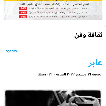
ثقافة وفن
عابر
الجمعة ١٦ ديسمبر ٢٠٢٢ الساعة ٠٢:٣٠ مساءً