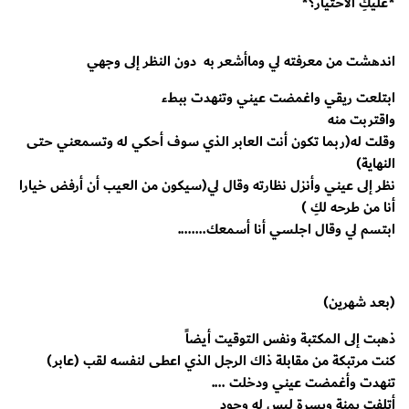
*عليكِ الاختيار؟*
اندهشت من معرفته لي وماأشعر به دون النظر إلى وجهي
ابتلعت ريقي واغمضت عيني وتنهدت ببطء
واقتربت منه
وقلت له(ربما تكون أنت العابر الذي سوف أحكي له وتسمعني حتى
النهاية)
نظر إلى عيني وأنزل نظارته وقال لي(سيكون من العيب أن أرفض خيارا
أنا من طرحه لكِ )
ابتسم لي وقال اجلسي أنا أسمعك........
(بعد شهرين)
ذهبت إلى المكتبة ونفس التوقيت أيضاً
كنت مرتبكة من مقابلة ذاك الرجل الذي اعطى لنفسه لقب (عابر)
تنهدت وأغمضت عيني ودخلت ....
أتلفت يمنة ويسرة ليس له وجود