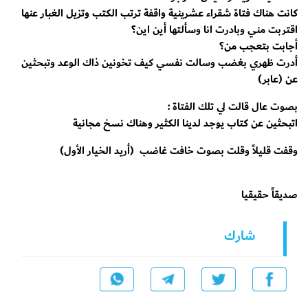
كانت هناك فتاة شقراء عشرينية واقفة ترتب الكتب وتزيل الغبار عنها
اقتربت مني وبادرت انا وسألتها أين اين؟
أجابت بتعجب من؟
أدرت ظهري بغضب وسالت نفسي كيف تخونين ذاك الوعد وتبحثين
عن (عابر)
بصوت عال قالت لي تلك الفتاة :
اتبحثين عن كتاب يوجد لدينا الكثير وهناك نسخ مجانية
وقفت قليلاً وقلت بصوت خافت غاضب (أريد الخيار الأول)
صديقاً حقيقيا
شارك