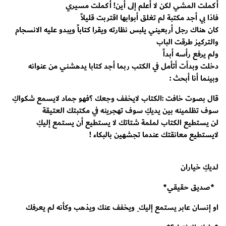
أكملت المشي لكن لا أعلم إلى أين! أكملت مسيري
فاذا بي أجد مكتبة لم تغلق أبوابها اقتربت قليلاً
كان هناك رجل أربعيني يلبس نظارته ويقرا كتاباً ويبدو عليه الانسجام
والتركيز طرقت الباب
ولم يرفع رأسه أبداً
دخلت وبدأت أتأمل في الكتب ربما أجد كتابا يدهشني من عنوانه
وبينما أنا أبحث :
قال بصوت خافت :الكتاب لايخفف وجعك ؟فهو جماد لايسمع شكواكِ
سوف تظلمينه بين يديكِ سوف تهجرينه في مكتبتك العتيقة
لن يستطيع الكتاب لملمة شتاتك لا يستطيع أن يستمع إليكِ
لايستطيع معانقتك عندما تجشهين بالبكاء !
لديكِ خياران
*صديق حقيقي*
او إنسان عابر يستمع إليك ِ ويخفف عنك ويذهب وكأنه لم يعرفك