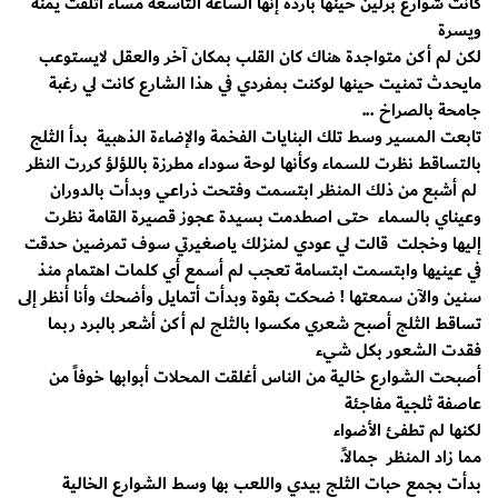
كانت شوارع برلين حينها باردة إنها الساعة التاسعة مساءً أتلفت يمنة
ويسرة
لكن لم أكن متواجدة هناك كان القلب بمكان آخر والعقل لايستوعب
مايحدث تمنيت حينها لوكنت بمفردي في هذا الشارع كانت لي رغبة
جامحة بالصراخ ...
تابعت المسير وسط تلك البنايات الفخمة والإضاءة الذهبية بدأ الثلج
بالتساقط نظرت للسماء وكأنها لوحة سوداء مطرزة باللؤلؤ كررت النظر
لم أشبع من ذلك المنظر ابتسمت وفتحت ذراعي وبدأت بالدوران
وعيناي بالسماء حتى اصطدمت بسيدة عجوز قصيرة القامة نظرت
إليها وخجلت قالت لي عودي لمنزلك ياصغيرتي سوف تمرضين حدقت
في عينيها وابتسمت ابتسامة تعجب لم أسمع أي كلمات اهتمام منذ
سنين والآن سمعتها ! ضحكت بقوة وبدأت أتمايل وأضحك وأنا أنظر إلى
تساقط الثلج أصبح شعري مكسوا بالثلج لم أكن أشعر بالبرد ربما
فقدت الشعور بكل شيء
أصبحت الشوارع خالية من الناس أغلقت المحلات أبوابها خوفاً من
عاصفة ثلجية مفاجئة
لكنها لم تطفئ الأضواء
مما زاد المنظر جمالاً.
بدأت بجمع حبات الثلج بيدي واللعب بها وسط الشوارع الخالية