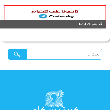
قد يعجبك ايضا