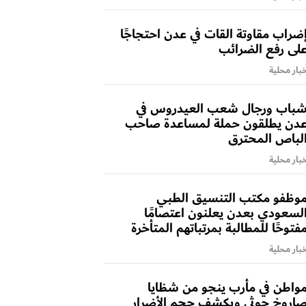
ضراب مقاوتة القات في عدن احتجاجًا
لى رفع الضرائب
بار محلية
باب ورجال شعب العيدروس في
دن يطلقون حملة لمساعدة صاحب
لباص المحترق
بار محلية
وظفو مكتب التنسيق الطبي
لسعودي بعدن يعلنون اعتصامًا
فتوحًا للمطالبة بمرتباتهم المتأخرة
بار محلية
واطن في مأرب ينجو من شظايا
اروخ حوثي ويكشف حجم الأضرار