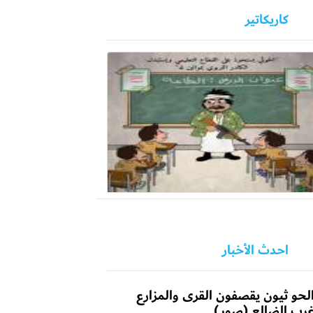
كاريكاتير
احدث الأخبار
لحو ثيون يقصفون القرى والمزارع
رب الضالع (صور)