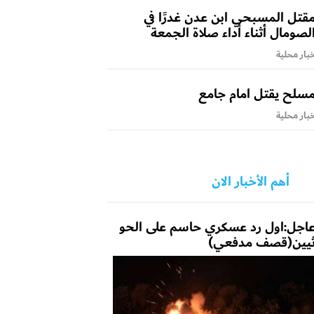
قتل المسبحي ابن عدن غدرًا في
لصومال أثناء أداء صلاة الجمعة
بار محلية
سلح يقتل امام جامع
بار محلية
أهم الأخبار الان
اجل:اول رد عسكري حاسم على الحو
يين(قصف مدفعي)