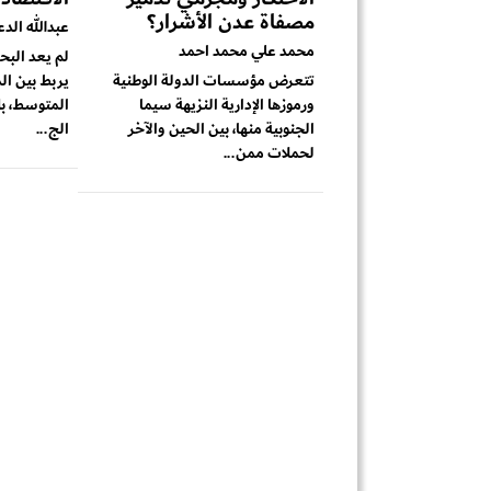
مصفاة عدن الأشرار؟
عبدالله الد
محمد علي محمد احمد
لم يعد البح
تتعرض مؤسسات الدولة الوطنية
يربط بين ال
ورموزها الإدارية النزيهة سيما
المتوسط، بل
الجنوبية منها، بين الحين والآخر
الج...
لحملات ممن...