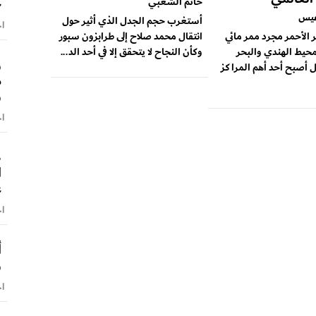
ج
حاتم الشعبي
عيس
أستغرب حجم الجدل الذي أثير حول
اخ
ر الأحمر مجرد ممر مائي
انتقال محمد صلاح إلى طرابزون سبور
محيط الهندي والبحر
وكأن النجاح لا يتحقق إلا في أحد الد...
و
 أصبح أحد أهم المراكز
م
و
اخ
ط
ا
ع
اخ
أ
و
اخ