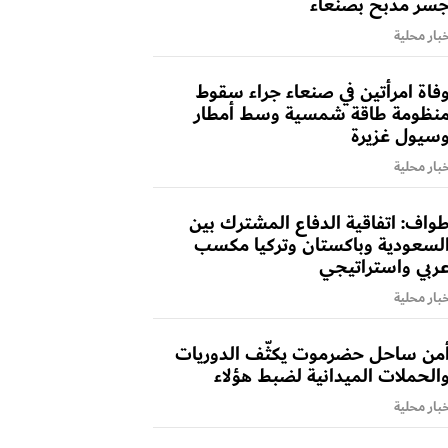
سر مذبح بصنعاء
بار محلية
فاة امرأتين في صنعاء جراء سقوط
نظومة طاقة شمسية وسط أمطار
سيول غزيرة
بار محلية
واف: اتفاقية الدفاع المشترك بين
لسعودية وباكستان وتركيا مكسب
ربي واستراتيجي
بار محلية
من ساحل حضرموت يكثّف الدوريات
الحملات الميدانية لضبط هؤلاء
بار محلية