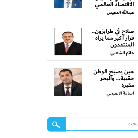
الاقتصاد العالمي
عبدالله الدعيس
صلاح في طرابزون..
قرار أكبر مما يراه
المنتقدون
حاتم الشعبي
حين يصبح الوطن
حقيبة... والبحر
مقبرة
اسامة الاصبحي