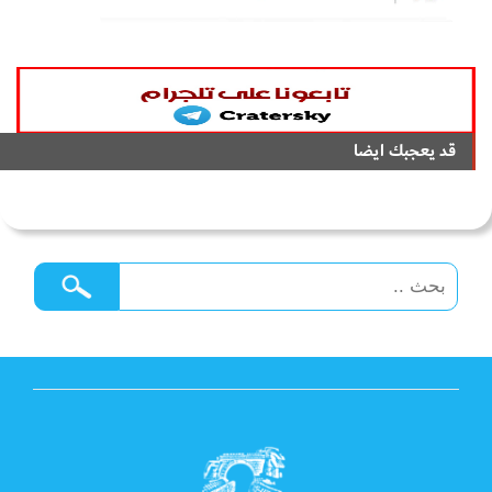
قد يعجبك ايضا