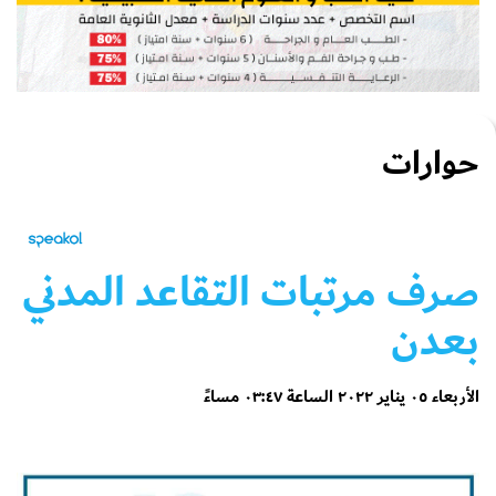
حوارات
صرف مرتبات التقاعد المدني
بعدن
الأربعاء ٠٥ يناير ٢٠٢٢ الساعة ٠٣:٤٧ مساءً