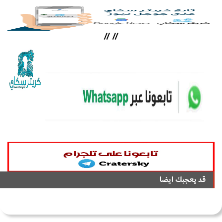
//
//
قد يعجبك ايضا