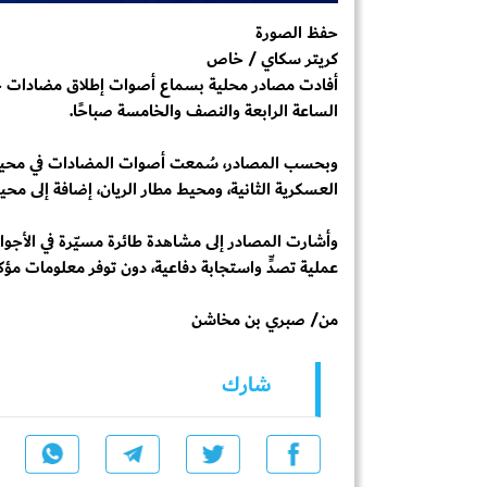
حفظ الصورة
كريتر سكاي / خاص
أفادت مصادر محلية بسماع أصوات إطلاق مضادات جوية
الساعة الرابعة والنصف والخامسة صباحًا.
وبحسب المصادر، سُمعت أصوات المضادات في محيط ال
العسكرية الثانية، ومحيط مطار الريان، إضافة إلى محي
وأشارت المصادر إلى مشاهدة طائرة مسيّرة في الأجو
عملية تصدٍّ واستجابة دفاعية، دون توفر معلومات مؤك
من/ صبري بن مخاشن
شارك