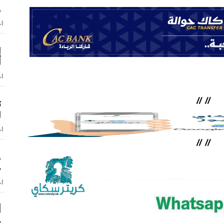
و
اخ
إ
أ
اخ
//
//
ت
ا
اخ
//
//
و
ح
اخ
أ
ج