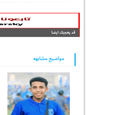
قد يعجبك ايضا
مواضيع مشابهه