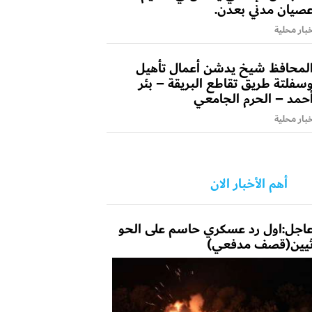
صيان مدني بعدن.
بار محلية
لمحافظ شيخ يدشن أعمال تأهيل
سفلتة طريق تقاطع البريقة – بئر
حمد – الحرم الجامعي
بار محلية
أهم الأخبار الان
اجل:اول رد عسكري حاسم على الحو
يين(قصف مدفعي)