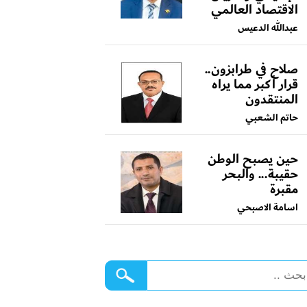
الاقتصاد العالمي
عبدالله الدعيس
صلاح في طرابزون..
قرار أكبر مما يراه
المنتقدون
حاتم الشعبي
حين يصبح الوطن
حقيبة... والبحر
مقبرة
اسامة الاصبحي