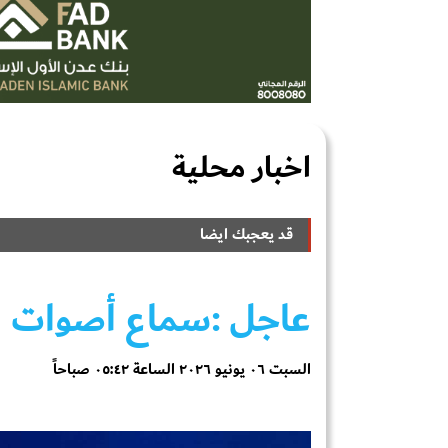
اخبار محلية
قد يعجبك ايضا
عاجل
:سماع أصوات مض
السبت ٠٦ يونيو ٢٠٢٦ الساعة ٠٥:٤٢ صباحاً