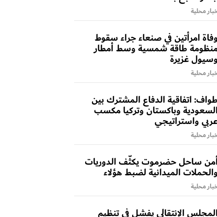
بار محلية
فاة امرأتين في صنعاء جراء سقوط
نظومة طاقة شمسية وسط أمطار
سيول غزيرة
بار محلية
واف: اتفاقية الدفاع المشترك بين
لسعودية وباكستان وتركيا مكسب
ربي واستراتيجي
بار محلية
من ساحل حضرموت يكثّف الدوريات
الحملات الميدانية لضبط هؤلاء
بار محلية
لمجلس الإنتقالي يفشل في تنظيم