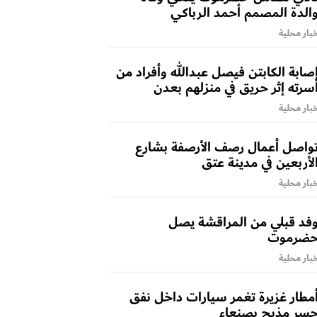
الدة المصمم أحمد الرباكي
بار محلية
صابة الكابتن فيصل عبدالله وأفراد من
سرته إثر حريق في منزلهم بعدن
بار محلية
واصل أعمال رصف الأرصفة بشارع
لأربعين في مدينة عتق
بار محلية
فد قبلي من المراقشة يصل
ضرموت
بار محلية
مطار غزيرة تغمر سيارات داخل نفق
سر مذبح بصنعاء