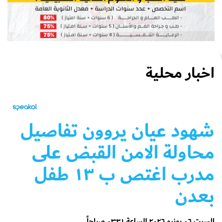
اخبار محلية
شهود عيان يروون تفاصيل
محاولة الامن القبض على
مدرب اغتص ب ١٣ طفل
بعدن
السبت ٠٦ يونيو ٢٠٢٦ الساعة ٠٣:٣١ صباحاً