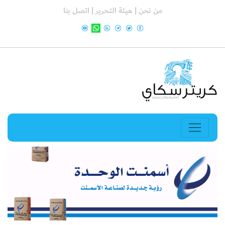
من نحن |
هيئة التحرير |
اتصل بنا