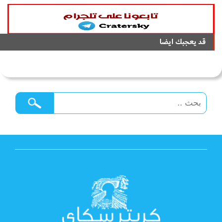
قد يعجبك ايضا