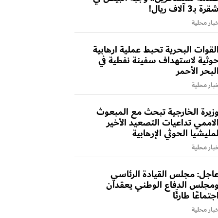
قرة بـ3 آلاف ريال!
بار محلية
لقوات البحرية تحبط عملية ارهابية
وثية لاستهداف سفينة نفطية في
لبحر الأحمر
بار محلية
زيرة الخارجية تبحث مع المبعوث
لاممي تداعيات التصعيد الأخير
مليشيا الحوثي الإرهابية
بار محلية
اجل: مجلس القيادة الرئاسي
مجلس الدفاع الوطني يعقدان
جتماعًا طارئًا
بار محلية