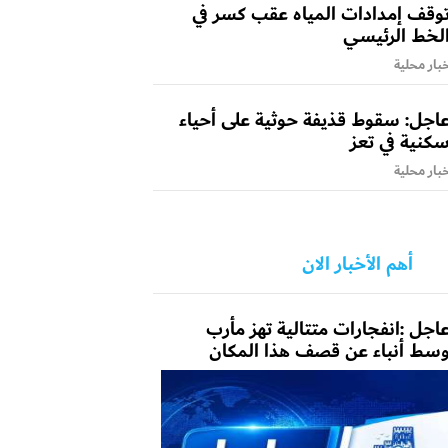
وقف إمدادات المياه عقب كسر في
لخط الرئيسي
بار محلية
اجل: سقوط قذيفة حوثية على أحياء
كنية في تعز
بار محلية
أهم الأخبار الان
اجل :انفجارات متتالية تهز مأرب
سط أنباء عن قصف هذا المكان