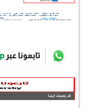
قد يعجبك ايضا