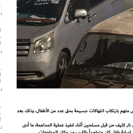
ش
اخ
ا
ح
ا
اخ
و
ا
ل
اخ
ع
 متهم بارتكاب انتهاكات جسيمة بحق عدد من الأطفال، وذلك بعد
و
ا
نار كثيف من قبل مسلحين أثناء تنفيذ عملية المداهمة، ما أدى
اخ
 إصابة طفل كان متواجداً بالقرب من مكان المواجهات.