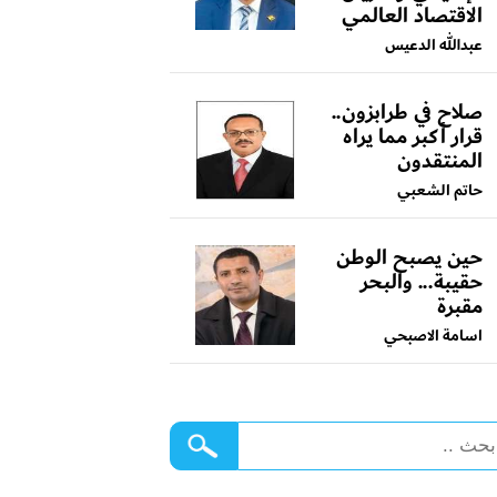
الاقتصاد العالمي
عبدالله الدعيس
صلاح في طرابزون..
قرار أكبر مما يراه
المنتقدون
حاتم الشعبي
حين يصبح الوطن
حقيبة... والبحر
مقبرة
اسامة الاصبحي