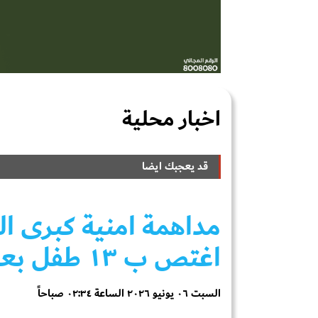
اخبار محلية
قد يعجبك ايضا
مداهمة امنية كبرى ا
اغتص ب ١٣ طفل بعدن الليلة
السبت ٠٦ يونيو ٢٠٢٦ الساعة ٠٢:٣٤ صباحاً