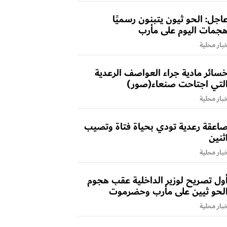
اجل: الحو ثيون يتبنون رسميًا
جمات اليوم على مأرب
بار محلية
سائر مادية جراء العواصف الرعدية
لتي اجتاحت صنعاء(صور)
بار محلية
اعقة رعدية تودي بحياة فتاة وتصيب
ثنين
بار محلية
ول تصريح لوزير الداخلية عقب هجوم
لحو ثيين على مأرب وحضرموت
بار محلية