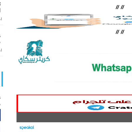
ت
//
//
ا
اخ
//
//
ع
س
اخ
ع
و